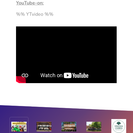
YouTube-on:
%% YTvideo %%