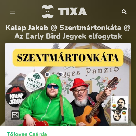
Kalap Jakab @ Szentmártonkáta @
Az Early Bird Jegyek elfogytak
Tölgyes Csárda