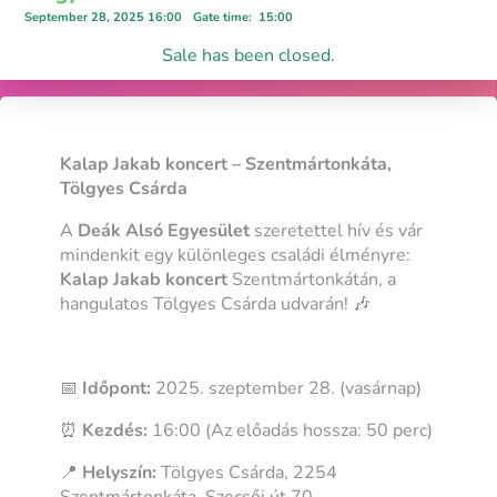
September 28, 2025 16:00
Gate time
:
15:00
Sale has been closed.
Kalap Jakab koncert – Szentmártonkáta,
Tölgyes Csárda
A
Deák Alsó Egyesület
szeretettel hív és vár
mindenkit egy különleges családi élményre:
Kalap Jakab koncert
Szentmártonkátán, a
hangulatos Tölgyes Csárda udvarán! 🎶
📅
Időpont:
2025. szeptember 28. (vasárnap)
⏰
Kezdés:
16:00 (Az előadás hossza: 50 perc)
📍
Helyszín:
Tölgyes Csárda, 2254
Szentmártonkáta, Szecsői út 70.