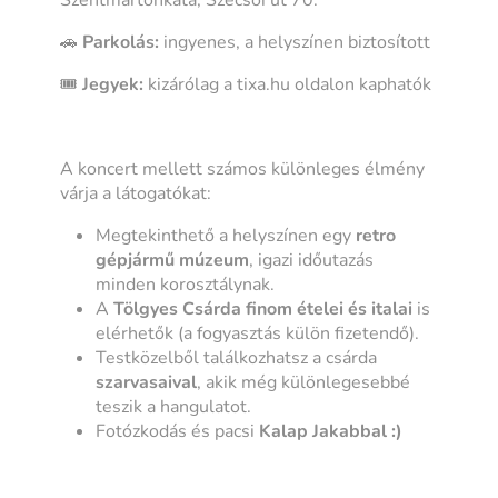
🚗
Parkolás:
ingyenes, a helyszínen biztosított
🎟️
Jegyek:
kizárólag a tixa.hu oldalon kaphatók
A koncert mellett számos különleges élmény
várja a látogatókat:
Megtekinthető a helyszínen egy
retro
gépjármű múzeum
, igazi időutazás
minden korosztálynak.
A
Tölgyes Csárda finom ételei és italai
is
elérhetők (a fogyasztás külön fizetendő).
Testközelből találkozhatsz a csárda
szarvasaival
, akik még különlegesebbé
teszik a hangulatot.
Fotózkodás és pacsi
Kalap Jakabbal :)