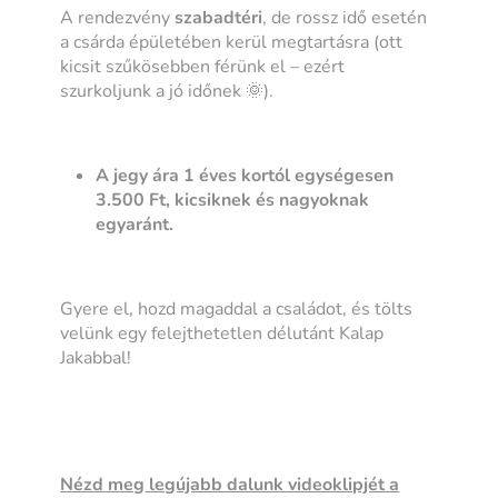
A rendezvény
szabadtéri
, de rossz idő esetén
a csárda épületében kerül megtartásra (ott
kicsit szűkösebben férünk el – ezért
szurkoljunk a jó időnek 🌞).
A jegy ára 1 éves kortól egységesen
3.500 Ft, kicsiknek és nagyoknak
egyaránt.
Gyere el, hozd magaddal a családot, és tölts
velünk egy felejthetetlen délutánt Kalap
Jakabbal!
Nézd meg legújabb dalunk videoklipjét a