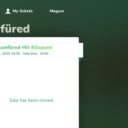
My tickets
Magyar
füred
tonfüred Hit Központ
1, 2025 10:30
Gate time
:
10:00
Sale has been closed.