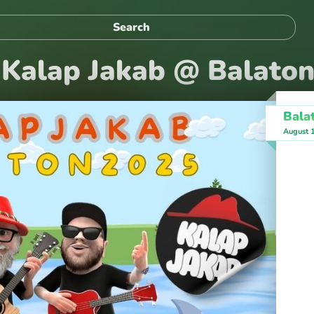
Kalap Jakab @ Balaton
Bala
August 