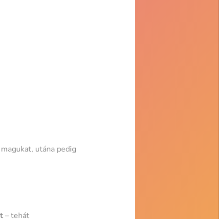
k magukat, utána pedig
t
– tehát