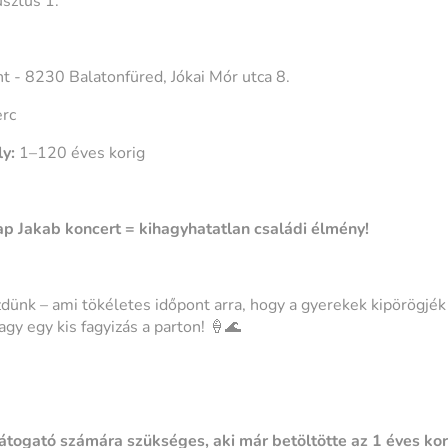
sztus 1.
t - 8230 Balatonfüred, Jókai Mór utca 8.
erc
ly:
1–120 éves korig
ap Jakab koncert = kihagyhatatlan családi élmény!
dünk – ami tökéletes időpont arra, hogy a gyerekek kipörögjé
gy egy kis fagyizás a parton! 🍦🌊
átogató számára szükséges, aki már betöltötte az 1 éves kor