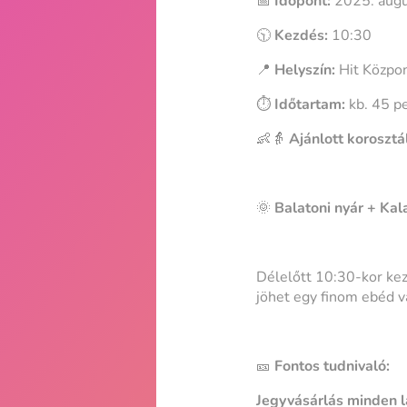
📅
Időpont:
2025. augu
🕥
Kezdés:
10:30
📍
Helyszín:
Hit Közpon
⏱️
Időtartam:
kb. 45 p
👶👵
Ajánlott korosztá
🌞
Balatoni nyár + Kal
Délelőtt 10:30-kor kez
jöhet egy finom ebéd va
🎫
Fontos tudnivaló:
Jegyvásárlás minden l