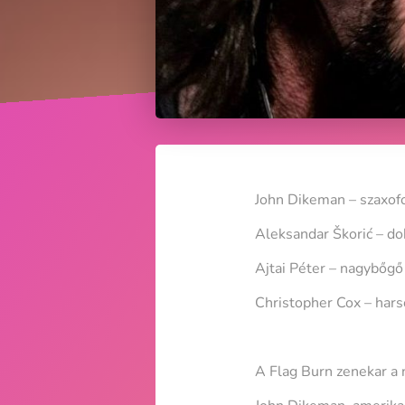
John Dikeman – szaxof
Aleksandar Škorić – do
Ajtai Péter – nagybőgő
Christopher Cox – har
A Flag Burn zenekar a 