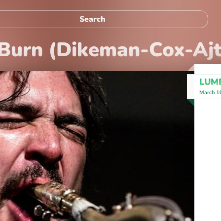
g Burn (Dikeman-Cox-Ajt
LUM
March 1