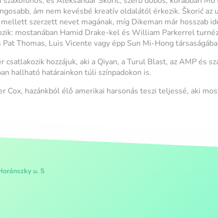
 szaxofonos, és Aleksandar Škorić, szerb dobos, korábban Mo F
hangosabb, ám nem kevésbé kreatív oldalától érkezik. Škorić az
 mellett szerzett nevet magának, míg Dikeman már hosszab id
tozik: mostanában Hamid Drake-kel és William Parkerrel turné
s Pat Thomas, Luis Vicente vagy épp Sun Mi-Hong társaságában
er csatlakozik hozzájuk, aki a Qiyan, a Turul Blast, az AMP és 
n hallható határainkon túli színpadokon is.
r Cox, hazánkból élő amerikai harsonás teszi teljessé, aki mos
Horánszky u. 5