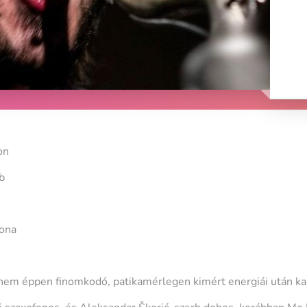
on
b
sona
nem éppen finomkodó, patikamérlegen kimért energiái után ka