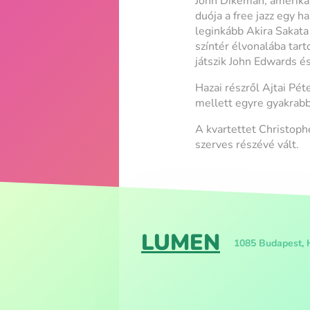
John Dikeman, amerikai
duója a free jazz egy 
leginkább Akira Sakata
színtér élvonalába tar
játszik John Edwards é
Hazai részről Ajtai Pét
mellett egyre gyakrabba
A kvartettet Christophe
szerves részévé vált.
LUMEN
1085 Budapest, 