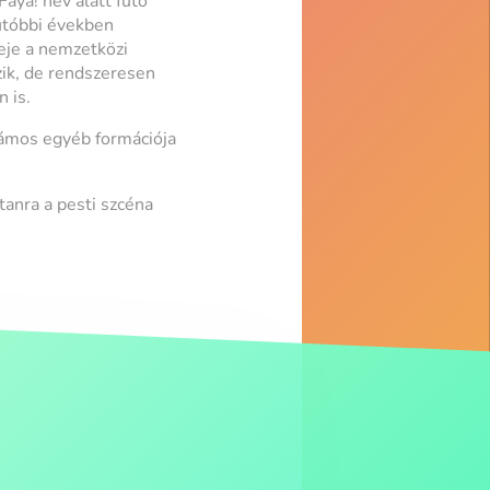
aya! név alatt futó
 utóbbi években
eje a nemzetközi
zik, de rendszeresen
 is.
számos egyéb formációja
tanra a pesti szcéna