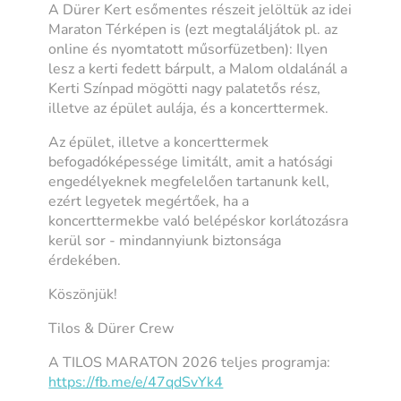
A Dürer Kert esőmentes részeit jelöltük az idei
Maraton Térképen is (ezt megtaláljátok pl. az
online és nyomtatott műsorfüzetben): Ilyen
lesz a kerti fedett bárpult, a Malom oldalánál a
Kerti Színpad mögötti nagy palatetős rész,
illetve az épület aulája, és a koncerttermek.
Az épület, illetve a koncerttermek
befogadóképessége limitált, amit a hatósági
engedélyeknek megfelelően tartanunk kell,
ezért legyetek megértőek, ha a
koncerttermekbe való belépéskor korlátozásra
kerül sor - mindannyiunk biztonsága
érdekében.
Köszönjük!
Tilos & Dürer Crew
A TILOS MARATON 2026 teljes programja:
https://fb.me/e/47qdSvYk4