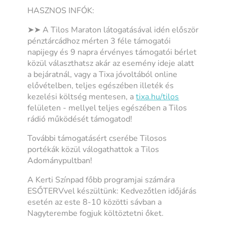
HASZNOS INFÓK:
➤➤ A Tilos Maraton látogatásával idén először
pénztárcádhoz mérten 3 féle támogatói
napijegy és 9 napra érvényes támogatói bérlet
közül választhatsz akár az esemény ideje alatt
a bejáratnál, vagy a Tixa jóvoltából online
elővételben, teljes egészében illeték és
kezelési költség mentesen, a
tixa.hu/tilos
felületen - mellyel teljes egészében a Tilos
rádió működését támogatod!
További támogatásért cserébe Tilosos
portékák közül válogathattok a Tilos
Adománypultban!
A Kerti Színpad főbb programjai számára
ESŐTERVvel készültünk: Kedvezőtlen időjárás
esetén az este 8-10 közötti sávban a
Nagyterembe fogjuk költöztetni őket.