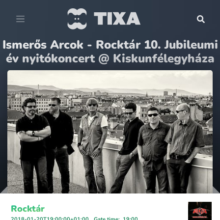
Ismerős Arcok - Rocktár 10. Jubileumi
év nyitókoncert @ Kiskunfélegyháza
Rocktár
2018-01-20T19:00:00+01:00
Gate time
:
19:00