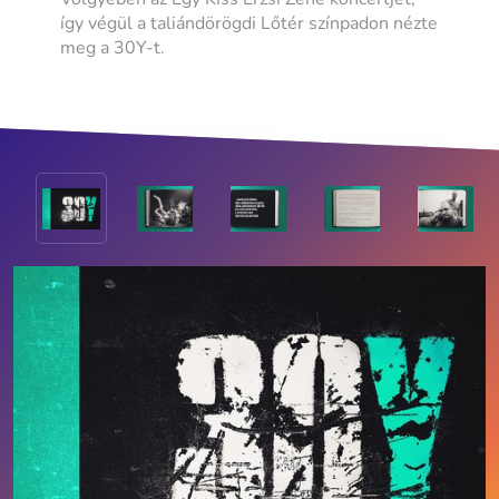
így végül a taliándörögdi Lőtér színpadon nézte
meg a 30Y-t.