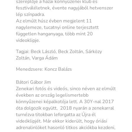
szereplője a hazai könnyűzenei klub és
fesztiváléletnek, évente nagyjából hetvenszer
lép színpadra.
Az elmúlt húsz évben megjelent 11
nagylemeze, tucatnyi online terjesztett
független hanganyaga, több mint 20
videoklipje.
Tagjai: Beck László, Beck Zoltán, Sárközy
Zoltán, Varga Ádám
Menedzsere: Koncz Balázs
Bátori Gábor Jim
Zenekari fotós és videós, sinco néven az elmúlt
években az ország legelismertebb
könnyűzenei képalkotója lett. A 30Y-nal 2017
óta dolgozik együtt, 2018 nyarán a zenekarral
turnézva titokban leforgatta az Újra él
videóklipjét. Már ekkor kiderült, hogy óriási
adrenalinlöket hasonló titkos akciókba kezdeni,