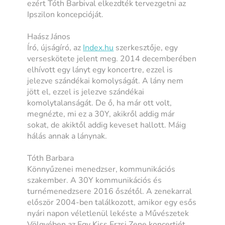
ezért Tóth Barbival elkezdték tervezgetni az
Ipszilon koncepcióját.
Haász János
Író, újságíró, az
Index.hu
szerkesztője, egy
verseskötete jelent meg. 2014 decemberében
elhívott egy lányt egy koncertre, ezzel is
jelezve szándékai komolyságát. A lány nem
jött el, ezzel is jelezve szándékai
komolytalanságát. De ő, ha már ott volt,
megnézte, mi ez a 30Y, akikről addig már
sokat, de akiktől addig keveset hallott. Máig
hálás annak a lánynak.
Tóth Barbara
Könnyűzenei menedzser, kommunikációs
szakember. A 30Y kommunikációs és
turnémenedzsere 2016 őszétől. A zenekarral
először 2004-ben találkozott, amikor egy esős
nyári napon véletlenül lekéste a Művészetek
Völgyében az Egy Kiss Erzsi Zene koncertjét,