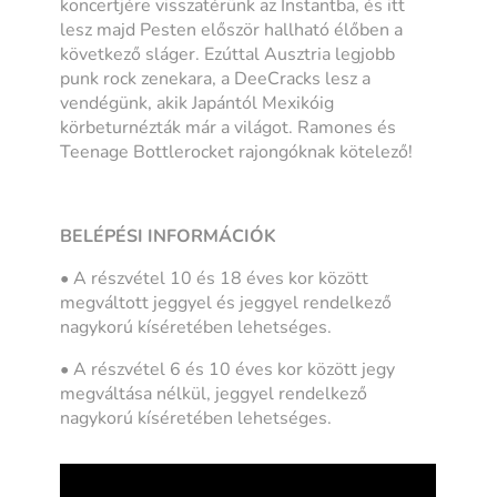
koncertjére visszatérünk az Instantba, és itt
lesz majd Pesten először hallható élőben a
következő sláger. Ezúttal Ausztria legjobb
punk rock zenekara, a DeeCracks lesz a
vendégünk, akik Japántól Mexikóig
körbeturnézták már a világot. Ramones és
Teenage Bottlerocket rajongóknak kötelező!
BELÉPÉSI INFORMÁCIÓK
• A részvétel 10 és 18 éves kor között
megváltott jeggyel és jeggyel rendelkező
nagykorú kíséretében lehetséges.
• A részvétel 6 és 10 éves kor között jegy
megváltása nélkül, jeggyel rendelkező
nagykorú kíséretében lehetséges.