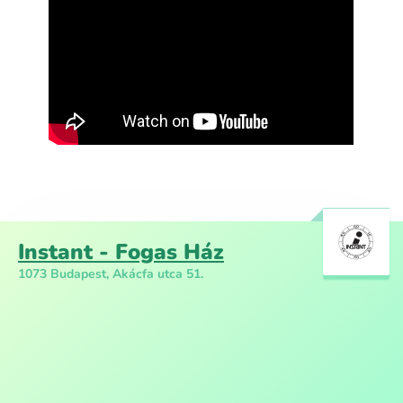
Instant - Fogas Ház
1073 Budapest, Akácfa utca 51.