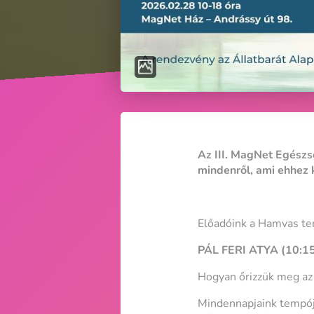
Az III. MagNet Egészsé
mindenről, ami ehhez k
Előadóink a Hamvas t
PÁL FERI ATYA (10:1
Hogyan őrizzük meg az 
Mindennapjaink tempója