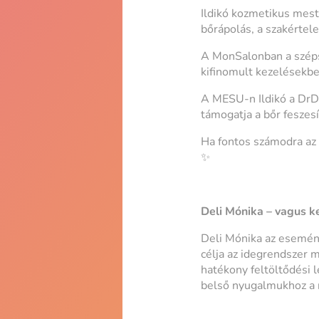
Ildikó kozmetikus mest
bőrápolás, a szakértel
A MonSalonban a széps
kifinomult kezelésekb
A MESU-n Ildikó a DrD
támogatja a bőr feszes
Ha fontos számodra az 
✨
Deli Mónika – vagus k
Deli Mónika az esemény
célja az idegrendszer 
hatékony feltöltődési 
belső nyugalmukhoz a 