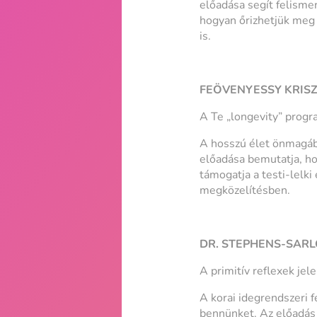
előadása segít felismer
hogyan őrizhetjük meg 
is.
FEÖVENYESSY KRISZT
A Te „longevity” progra
A hosszú élet önmagába
előadása bemutatja, ho
támogatja a testi-lelki
megközelítésben.
DR. STEPHENS-SARLÓ
A primitív reflexek je
A korai idegrendszeri f
bennünket. Az előadás 