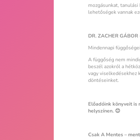
mozgásunkat, tanulási 
lehetőségek vannak ez
DR. ZACHER GÁBOR (
Mindennapi függősége
A függőség nem mindig
beszél azokról a hétköz
vagy viselkedésekhez k
döntéseinket.
Előadóink könyveit is 
helyszínen. 😊
Csak A Mentes – mente