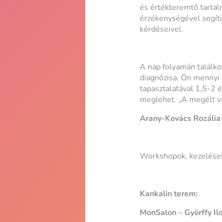
és értékteremtő tartal
érzékenységével segíti
kérdéseivel.
A nap folyamán találko
diagnózisa. Ön mennyi 
tapasztalatával 1,5-2 é
meglehet. „A megélt va
Arany-Kovács Rozália 
Workshopok, kezelések,
Kankalin terem:
MonSalon – Györffy Il