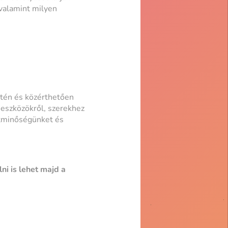
 valamint milyen
ntén és közérthetően
 eszközökről, szerekhez
etminőségünket és
ni is lehet majd a