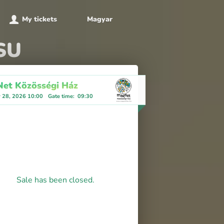
My tickets
Magyar
ESU
et Közösségi Ház
y 28, 2026 10:00
Gate time
:
09:30
Sale has been closed.