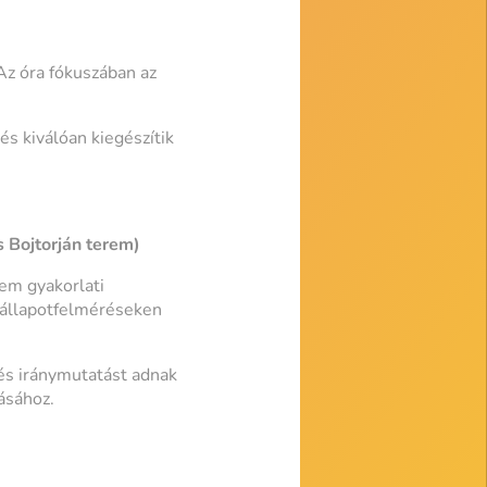
Az óra fókuszában az
s kiválóan kiegészítik
 Bojtorján terem)
em gyakorlati
e állapotfelméréseken
és iránymutatást adnak
ásához.