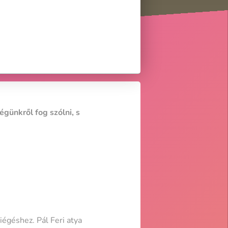
günkről fog szólni, s
égéshez. Pál Feri atya