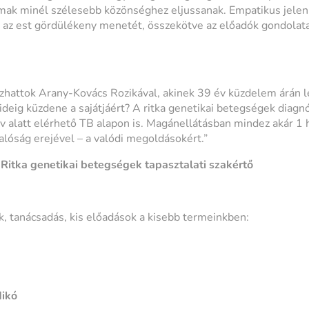
mak minél szélesebb közönséghez eljussanak. Empatikus jelen
 az est gördülékeny menetét, összekötve az előadók gondolata
zhattok Arany-Kovács Rozikával, akinek 39 év küzdelem árán l
ideig küzdene a sajátjáért? A ritka genetikai betegségek diagn
v alatt elérhető TB alapon is. Magánellátásban mindez akár 1 h
lóság erejével – a valódi megoldásokért.”
Ritka genetikai betegségek tapasztalati szakértő
 tanácsadás, kis előadások a kisebb termeinkben:
dikó