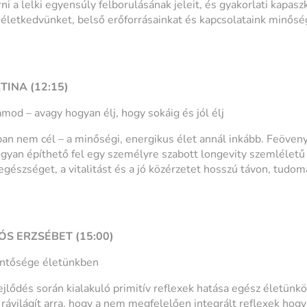
ni a lelki egyensúly felborulásának jeleit, és gyakorlati kapas
életkedvünket, belső erőforrásainkat és kapcsolataink minős
INA (12:15)
mod – avagy hogyan élj, hogy sokáig és jól élj
n nem cél – a minőségi, energikus élet annál inkább. Feöveny
gyan építhető fel egy személyre szabott longevity szemlélet
 egészséget, a vitalitást és a jó közérzetet hosszú távon, tudo
S ERZSÉBET (15:00)
lentősége életünkben
ejlődés során kialakuló primitív reflexek hatása egész életünkö
rávilágít arra, hogy a nem megfelelően integrált reflexek hogy