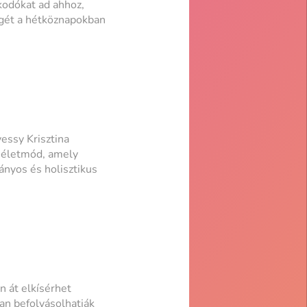
zkodókat ad ahhoz,
égét a hétköznapokban
essy Krisztina
ű életmód, amely
mányos és holisztikus
n át elkísérhet
an befolyásolhatják