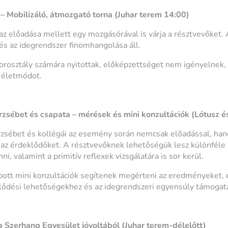
 – Mobilizáló, átmozgató torna (Juhar terem 14:00)
az előadása mellett egy mozgásórával is várja a résztvevőket. 
 és az idegrendszer finomhangolása áll.
osztály számára nyitottak, előképzettséget nem igényelnek, é
 életmódot.
rzsébet és csapata – mérések és mini konzultációk (Lótusz és
zsébet és kollégái az esemény során nemcsak előadással, han
ák az érdeklődőket. A résztvevőknek lehetőségük lesz különfél
i, valamint a primitív reflexek vizsgálatára is sor kerül.
bott mini konzultációk segítenek megérteni az eredményeket, 
jlődési lehetőségekhez és az idegrendszeri egyensúly támogat
a Szerhang Egyesület jóvoltából (Juhar terem-délelőtt)