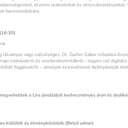
képességeinket, érzelmi reakcióinkat és stresszkezelésünket,
ek harmonizálására.
16:30)
ink
 látványos vagy szélsőséges. Dr. Zacher Gábor előadása őszi
napi szokásokról és viselkedésmintákról – legyen szó digitális
ötődő függésekről –, amelyek észrevétlenül befolyásolják él
megvehetitek a Líra jóvoltából kedvezményes áron és dedikál
s kiállítók és élménykóstolók (Belső udvar)