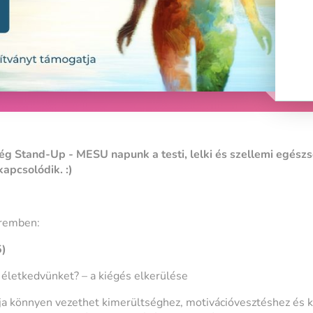
g Stand-Up - MESU napunk a testi, lelki és szellemi egészsé
apcsolódik. :)
eremben:
5)
életkedvünket? – a kiégés elkerülése
 könnyen vezethet kimerültséghez, motivációvesztéshez és ki