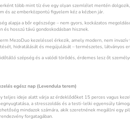
erként több mint tíz éve egy olyan szemlélet mentén dolgozik,
em és az emberközpontú figyelem kéz a kézben jár.
ég alapja a bőr egészsége – nem gyors, kockázatos megoldá
en és hosszú távú gondoskodásban hisznek.
erm MezoDuo kezeléssel érkezik, amely modern, nem invazív 
ítését, hidratálását és megújulását – természetes, látványos 
időtálló szépség és a valódi törődés, érdemes lesz őt személy
ezelés egész nap (Levendula terem)
 teljes ideje alatt várja az érdeklődőket 15 perces vagus keze
megnyugtatása, a stresszoldás és a testi-lelki egyensúly támog
lehetőség mindazok számára, akik szeretnének megállni egy pil
rendezvény forgatagában.