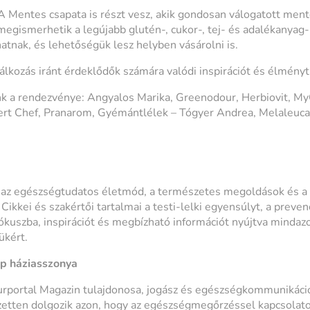
Mentes csapata is részt vesz, akik gondosan válogatott mente
megismerhetik a legújabb glutén-, cukor-, tej- és adalékanya
atnak, és lehetőségük lesz helyben vásárolni is.
lálkozás iránt érdeklődők számára valódi inspirációt és élményt 
nk a rendezvénye: Angyalos Marika, Greenodour, Herbiovit, My
xpert Chef, Pranarom, Gyémántlélek – Tógyer Andrea, Melaleuca
 az egészségtudatos életmód, a természetes megoldások és a 
 Cikkei és szakértői tartalmai a testi-lelki egyensúlyt, a preven
fókuszba, inspirációt és megbízható információt nyújtva mindaz
ükért.
ap háziasszonya
urportal Magazin tulajdonosa, jogász és egészségkommunikáci
zetten dolgozik azon, hogy az egészségmegőrzéssel kapcsolato