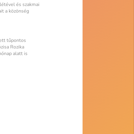
létével és szakmai
it a közönség
ett tűpontos
ózisa Rozika
ónap alatt is