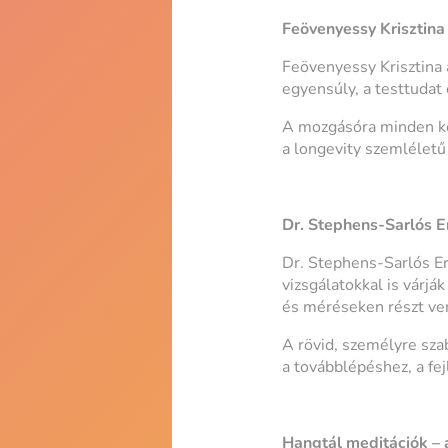
Feövenyessy Krisztina
Feövenyessy Krisztina 
egyensúly, a testtudat
A mozgásóra minden kor
a longevity szemléletű
Dr. Stephens-Sarlós E
Dr. Stephens-Sarlós Er
vizsgálatokkal is várj
és méréseken részt venn
A rövid, személyre sza
a továbblépéshez, a fe
Hangtál meditációk – 