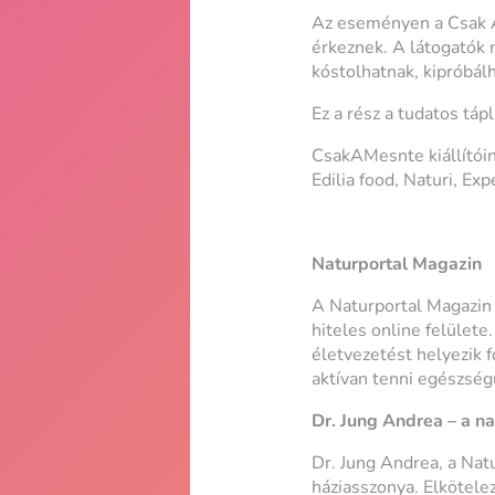
Az eseményen a Csak A 
érkeznek. A látogatók 
kóstolhatnak, kipróbálh
Ez a rész a tudatos táp
CsakAMesnte kiállítói
Edilia food, Naturi, E
Naturportal Magazin
A Naturportal Magazin
hiteles online felülete.
életvezetést helyezik 
aktívan tenni egészség
Dr. Jung Andrea – a n
Dr. Jung Andrea, a Nat
háziasszonya. Elkötele