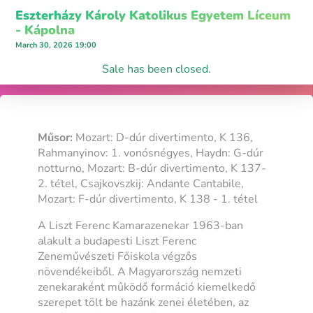
Eszterházy Károly Katolikus Egyetem Líceum
- Kápolna
March 30, 2026 19:00
Sale has been closed.
Műsor:
Mozart: D-dúr divertimento, K 136,
Rahmanyinov: 1. vonósnégyes, Haydn: G-dúr
notturno, Mozart: B-dúr divertimento, K 137-
2. tétel, Csajkovszkij: Andante Cantabile,
Mozart: F-dúr divertimento, K 138 - 1. tétel
A Liszt Ferenc Kamarazenekar 1963-ban
alakult a budapesti Liszt Ferenc
Zeneművészeti Főiskola végzős
növendékeiből. A Magyarország nemzeti
zenekaraként működő formáció kiemelkedő
szerepet tölt be hazánk zenei életében, az