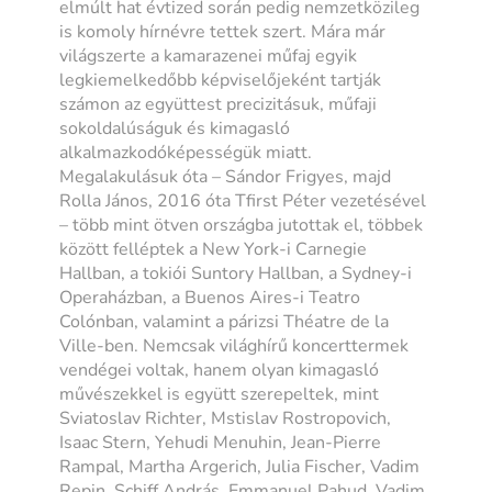
elmúlt hat évtized során pedig nemzetközileg
is komoly hírnévre tettek szert. Mára már
világszerte a kamarazenei műfaj egyik
legkiemelkedőbb képviselőjeként tartják
számon az együttest precizitásuk, műfaji
sokoldalúságuk és kimagasló
alkalmazkodóképességük miatt.
Megalakulásuk óta – Sándor Frigyes, majd
Rolla János, 2016 óta Tfirst Péter vezetésével
– több mint ötven országba jutottak el, többek
között felléptek a New York-i Carnegie
Hallban, a tokiói Suntory Hallban, a Sydney-i
Operaházban, a Buenos Aires-i Teatro
Colónban, valamint a párizsi Théatre de la
Ville-ben. Nemcsak világhírű koncerttermek
vendégei voltak, hanem olyan kimagasló
művészekkel is együtt szerepeltek, mint
Sviatoslav Richter, Mstislav Rostropovich,
Isaac Stern, Yehudi Menuhin, Jean-Pierre
Rampal, Martha Argerich, Julia Fischer, Vadim
Repin, Schiff András, Emmanuel Pahud, Vadim