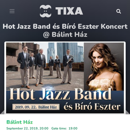
Hot Jazz Band és Bíró Eszter Koncert
@ Bálint Ház
Bálint Ház
September 22, 2019, 20:00
Gate time
:
19:00