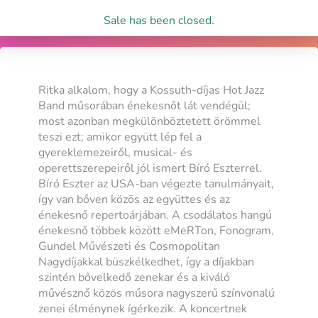
Sale has been closed.
Ritka alkalom, hogy a Kossuth-díjas Hot Jazz
Band műsorában énekesnőt lát vendégül;
most azonban megkülönböztetett örömmel
teszi ezt; amikor együtt lép fel a
gyereklemezeiről, musical- és
operettszerepeiről jól ismert Bíró Eszterrel.
Bíró Eszter az USA-ban végezte tanulmányait,
így van bőven közös az együttes és az
énekesnő repertoárjában. A csodálatos hangú
énekesnő többek között eMeRTon, Fonogram,
Gundel Művészeti és Cosmopolitan
Nagydíjakkal büszkélkedhet, így a díjakban
szintén bővelkedő zenekar és a kiváló
művésznő közös műsora nagyszerű színvonalú
zenei élménynek ígérkezik. A koncertnek