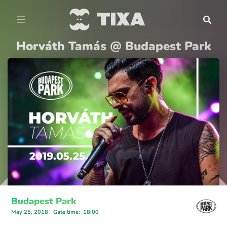
Horváth Tamás @ Budapest Park
Budapest Park
May 25, 2018
Gate time
:
18:00