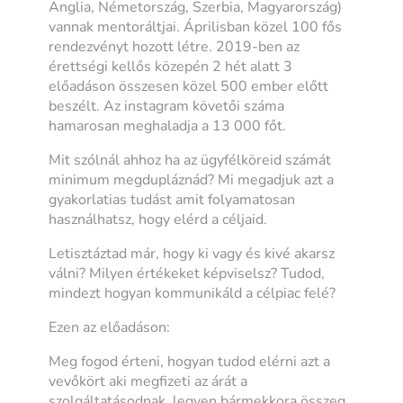
Anglia, Németország, Szerbia, Magyarország)
vannak mentoráltjai. Áprilisban közel 100 fős
rendezvényt hozott létre. 2019-ben az
érettségi kellős közepén 2 hét alatt 3
előadáson összesen közel 500 ember előtt
beszélt. Az instagram követői száma
hamarosan meghaladja a 13 000 főt.
Mit szólnál ahhoz ha az ügyfélköreid számát
minimum megdupláznád? Mi megadjuk azt a
gyakorlatias tudást amit folyamatosan
használhatsz, hogy elérd a céljaid.
Letisztáztad már, hogy ki vagy és kivé akarsz
válni? Milyen értékeket képviselsz? Tudod,
mindezt hogyan kommunikáld a célpiac felé?
Ezen az előadáson:
Meg fogod érteni, hogyan tudod elérni azt a
vevőkört aki megfizeti az árát a
szolgáltatásodnak, legyen bármekkora összeg