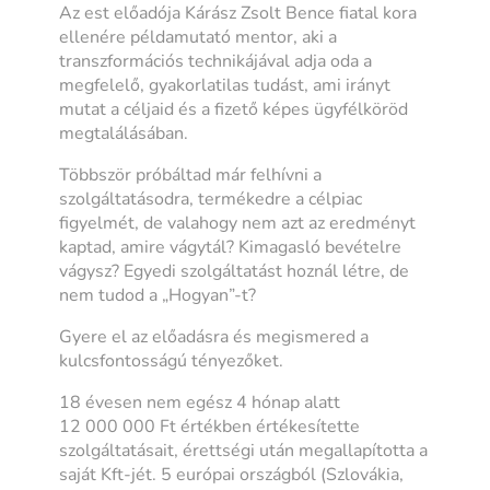
Az est előadója Kárász Zsolt Bence fiatal kora
ellenére példamutató mentor, aki a
transzformációs technikájával adja oda a
megfelelő, gyakorlatilas tudást, ami irányt
mutat a céljaid és a fizető képes ügyfélköröd
megtalálásában.
Többször próbáltad már felhívni a
szolgáltatásodra, termékedre a célpiac
figyelmét, de valahogy nem azt az eredményt
kaptad, amire vágytál? Kimagasló bevételre
vágysz? Egyedi szolgáltatást hoznál létre, de
nem tudod a „Hogyan”-t?
Gyere el az előadásra és megismered a
kulcsfontosságú tényezőket.
18 évesen nem egész 4 hónap alatt
12 000 000 Ft értékben értékesítette
szolgáltatásait, érettségi után megallapította a
saját Kft-jét. 5 európai országból (Szlovákia,