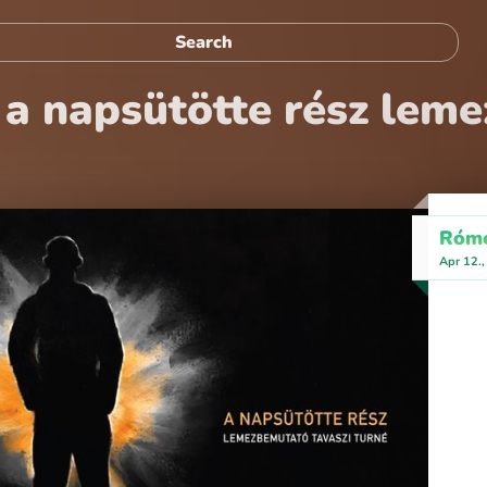
 a napsütötte rész le
Róme
Apr 12.