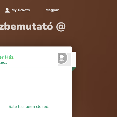
My tickets
Magyar
mezbemutató @
r Ház
, 2019
Sale has been closed.