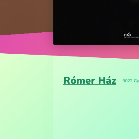
Rómer Ház
9022 Győ