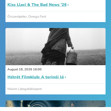
Kiss Llaci & The Bad News '26
Őriszentpéter, Omega Park
August 18, 2026 16:00
Hétrét Filmklub: A torinói ló
Malom Látogatóközpont