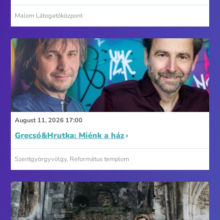
Malom Látogatóközpont
August 11, 2026 17:00
Grecsó&Hrutka: Miénk a ház
Szentgyörgyvölgy, Református templom