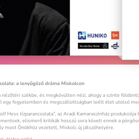
solata: a lenyűgöző dráma Miskolcon
nézőtéri székbe, és megkövülten nézi, ahogy a szinte földönt
l egy fegyelemben és megszállottságban leélt élet utolsó meg
lf Hess tízparancsolata”, az Aradi Kamaraszínház produkciója 
ismerések, elismerő kritikák hosszú sora követi ennek a pörgős
ly most Önökhöz vezetett, Miskolc új játszóhelyére.