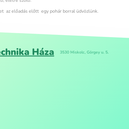
ó, életre szóló.
t az előadás előtt egy pohár borral üdvözlünk.
chnika Háza
3530 Miskolc, Görgey u. 5.