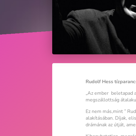
Rudolf Hess tízparanc
„Az ember beletapad a 
megszállottság átalaku
Ez nem más,mint ” Rudo
alakításában. Díjak, el
drámának az útját, ame