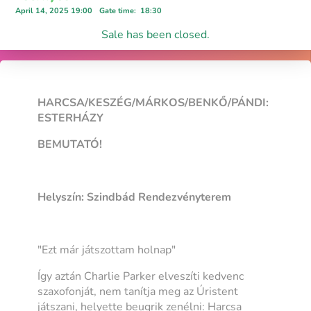
April 14, 2025 19:00
Gate time
:
18:30
Sale has been closed.
HARCSA/KESZÉG/MÁRKOS/BENKŐ/PÁNDI:
ESTERHÁZY
BEMUTATÓ!
Helyszín: Szindbád Rendezvényterem
"Ezt már játszottam holnap"
Így aztán Charlie Parker elveszíti kedvenc
szaxofonját, nem tanítja meg az Úristent
játszani, helyette beugrik zenélni: Harcsa