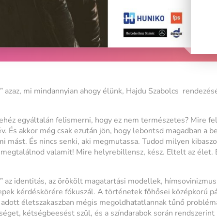
n” azaz, mi mindannyian ahogy élünk, Hajdu Szabolcs rendezés
ehéz egyáltalán felismerni, hogy ez nem természetes? Mire fe
z év. És akkor még csak ezután jön, hogy lebontsd magadban a 
lami mást. És nincs senki, aki megmutassa. Tudod milyen kibasz
egtalálnod valamit! Mire helyrebillensz, kész. Eltelt az élet.
” az identitás, az örökölt magatartási modellek, hímsovinizmus
pek kérdéskörére fókuszál. A történetek főhősei középkorú pár
z adott életszakaszban mégis megoldhatatlannak tűnő problémá
séget, kétségbeesést szül, és a színdarabok során rendszerint 