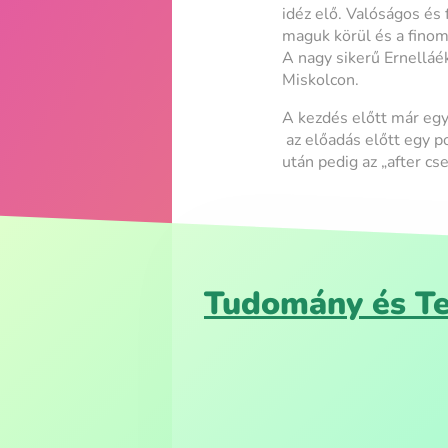
idéz elő. Valóságos és 
maguk körül és a finom
A nagy sikerű Ernelláé
Miskolcon.
A kezdés előtt már egy
az előadás előtt egy po
után pedig az „after cs
Tudomány és Te