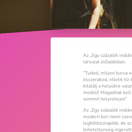
Az „Egy százalék indiá
társulat előadásban.
“Tudod, milyen kurva n
összerakod, eltelik tí
kitalálj a helyükre va
modell! Magadnak kell m
semmit helyrehozni”
Az „Egy százalék indián
modern kori nemi szere
leghétköznapibb, de a
tehetetlenség ingerült