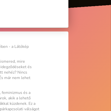
ében - a Látókép
lismered, mire
beidegződéseket és
ott nehéz? Nincs
 És már nem lehet
, feminizmus és a
ok, akik a lehető
kkal küzdenek. Ez a
párkapcsolati válságot