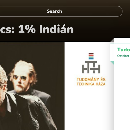
cs: 1% Indián
Tudo
October