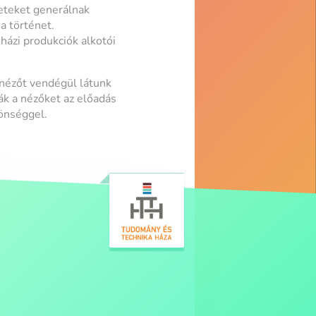
zeteket generálnak
a történet.
házi produkciók alkotói
 nézőt vendégül látunk
ák a nézőket az előadás
zönséggel.