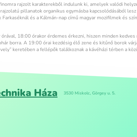
finomra rajzolt karakterekből indulunk ki, amelyek valódi hely
rajzolatú pillanatok organikus egymásba kapcsolódásából lesz 
k Farkaséknál és a Kálmán-nap című magyar mozifilmek és szín
 órával, 18:00 órakor érdemes érkezni, hiszen minden kedves
hár borra. A 19:00 órai kezdésig élő zene és kitűnő borok várj
evely” keretében a fellépők találkoznak a kávéházi térben a kö
chnika Háza
3530 Miskolc, Görgey u. 5.