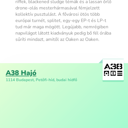
riffek, blackened sludge témák és a lassan őrlő
drone-olás mesterhármasával fémjelzett
kollektív pusztulást. A fővárosi ötös több
európai turnét, splitet, egy-egy EP-t és LP-t
tud már maga mögött. Legújabb, nemrégiben
napvilágot látott kiadványuk pedig bő fél órába
sűríti mindazt, amitől az Oaken az Oaken.
A38 Hajó
1114 Budapest, Petőfi-híd, budai hídfő