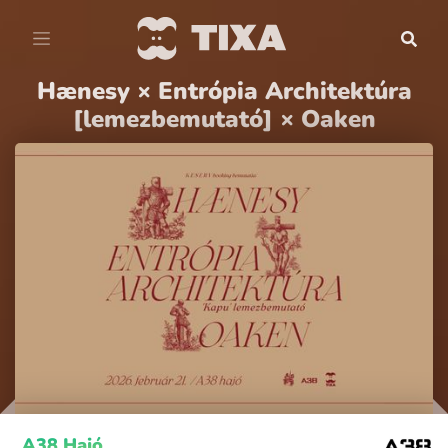
Hænesy × Entrópia Architektúra
[lemezbemutató] × Oaken
A38 Hajó