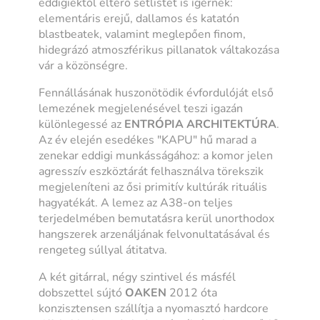
eddigiektől eltérő setlistet is ígérnek:
elementáris erejű, dallamos és katatón
blastbeatek, valamint meglepően finom,
hidegrázó atmoszférikus pillanatok váltakozása
vár a közönségre.
Fennállásának huszonötödik évfordulóját első
lemezének megjelenésével teszi igazán
különlegessé az
ENTRÓPIA ARCHITEKTÚRA
.
Az év elején esedékes "KAPU" hű marad a
zenekar eddigi munkásságához: a komor jelen
agresszív eszköztárát felhasználva törekszik
megjeleníteni az ősi primitív kultúrák rituális
hagyatékát. A lemez az A38-on teljes
terjedelmében bemutatásra kerül unorthodox
hangszerek arzenáljának felvonultatásával és
rengeteg súllyal átitatva.
A két gitárral, négy szintivel és másfél
dobszettel sújtó
OAKEN
2012 óta
konzisztensen szállítja a nyomasztó hardcore