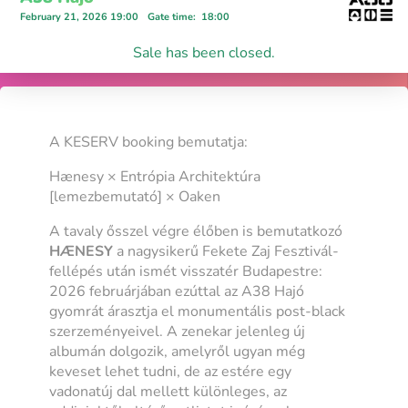
February 21, 2026 19:00
Gate time
:
18:00
Sale has been closed.
A KESERV booking bemutatja:
Hænesy × Entrópia Architektúra
[lemezbemutató] × Oaken
A tavaly ősszel végre élőben is bemutatkozó
HÆNESY
a nagysikerű Fekete Zaj Fesztivál-
fellépés után ismét visszatér Budapestre:
2026 februárjában ezúttal az A38 Hajó
gyomrát árasztja el monumentális post-black
szerzeményeivel. A zenekar jelenleg új
albumán dolgozik, amelyről ugyan még
keveset lehet tudni, de az estére egy
vadonatúj dal mellett különleges, az