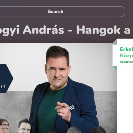
gyi András - Hangok a
Erke
Közp
Septemb