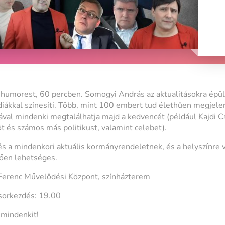
t humorest, 60 percben. Somogyi András az aktualitásokra épü
diákkal színesíti. Több, mint 100 embert tud élethűen megjelen
ával mindenki megtalálhatja majd a kedvencét (például Kajdi C
öt és számos más politikust, valamint celebet).
 a mindenkori aktuális kormányrendeletnek, és a helyszínre 
ően lehetséges.
 Ferenc Művelődési Központ, színházterem
sorkezdés: 19.00
 mindenkit!