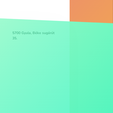
5700 Gyula, Béke sugárút
35.