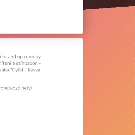
lő stand up comedy
íteni a színpadon -
saba "Cylát", Kasza
vonatkozó helyi