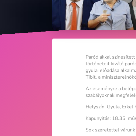
Paródiákkal színesítet
történeteit kiváló paró
gyulai előadása alkalm
Tibit, a miniszterelnök
Az eseményre a belépés
szabályoknak megfelel
Helyszín: Gyula, Erkel
Kapunyitás: 18.35, mű
Sok szeretettel várunk