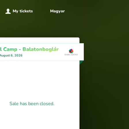
My tickets
Magyar
l Camp - Balatonboglár
-August 6, 2026
Sale has been closed.