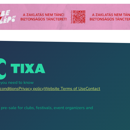
g you need to know
conditions
Privacy policy
Website Terms of Use
Contact
, pre-sale for clubs, festivals, event organizers and