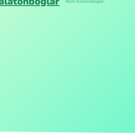
alatonboglár
8630 Balatonboglár,