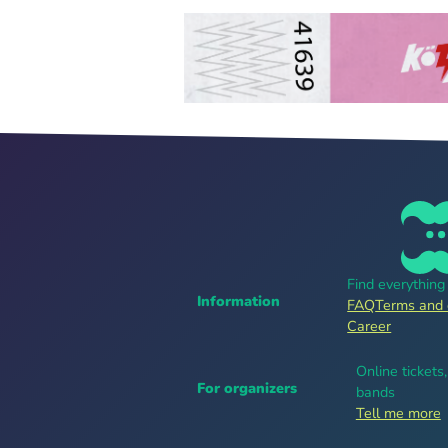
Find everythin
Information
FAQ
Terms and 
Career
Online tickets
For organizers
bands
Tell me more