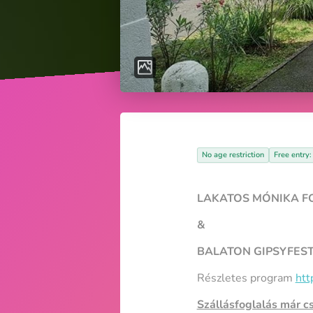
No age restriction
Free entry
LAKATOS MÓNIKA FO
&
BALATON GIPSYFEST
Részletes program
htt
Szállásfoglalás már c