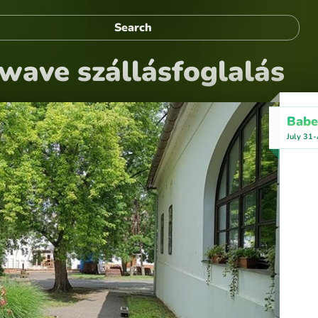
ave szállásfoglalás
Babe
July 31