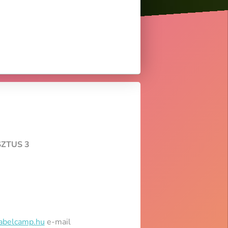
SZTUS 3
babelcamp.hu
e-mail