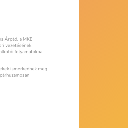
s Árpád, a MKE
ori vezetésének
 alkotói folyamatokba
erekek ismerkednek meg
l párhuzamosan