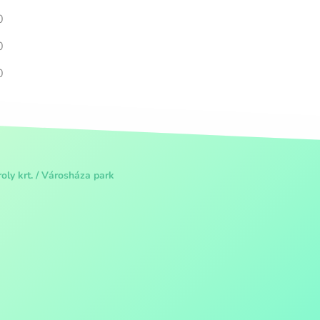
0
0
0
oly krt. / Városháza park