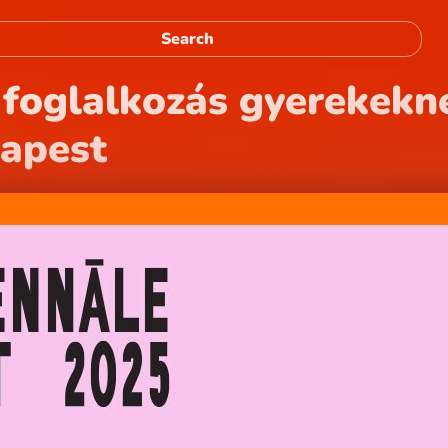
foglalkozás gyerekekn
dapest