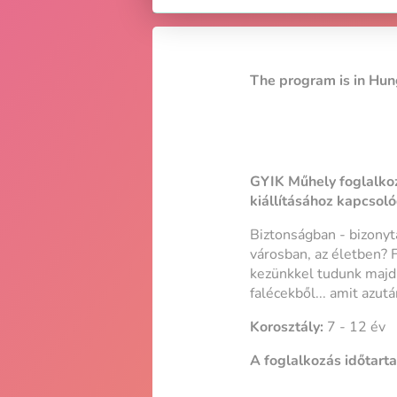
The program is in Hun
GYIK Műhely foglalk
kiállításához kapcsol
Biztonságban - bizonyt
városban, az életben? 
kezünkkel tudunk majd 
falécekből... amit azu
Korosztály:
7 - 12 év
A foglalkozás időtart