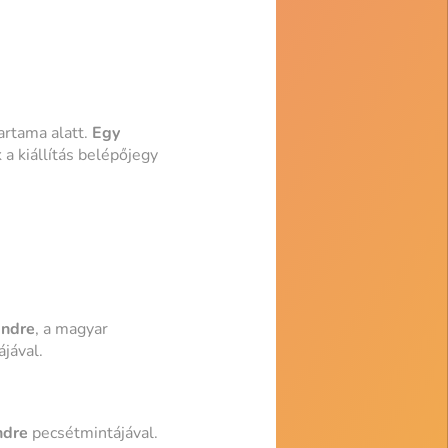
artama alatt.
Egy
a kiállítás belépőjegy
Endre
, a magyar
jával.
ndre
pecsétmintájával.