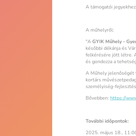
A támogatói jegyekhez 
A műhelyről:
"A
GYIK Műhely - Gye
későbbi dékánja és Vár
felkérésére jött létre.
és gondozza a tehetsé
A Műhely jelenőségét 
kortárs művészetpedag
személyiség-fejlesztés
Bővebben:
https://www
További időpontok:
2025. május 18., 11:0