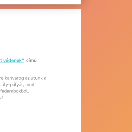
et védenek"
című
re kanyarog az utunk a
úly-pályát, amit
 fadarabokból,
z!