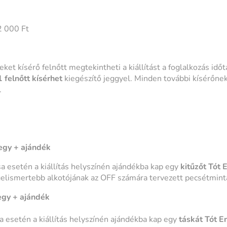
 000 Ft
ket kísérő felnőtt megtekintheti a kiállítást a foglalkozás időt
felnőtt kísérhet
kiegészítő jeggyel. Minden további kísérőnek 
.
egy + ajándék
sa esetén a kiállítás helyszínén ajándékba kap egy
kitűzőt
Tót 
elismertebb alkotójának az OFF számára tervezett pecsétmintá
egy + ajándék
a esetén a kiállítás helyszínén ajándékba kap egy
táskát
Tót E