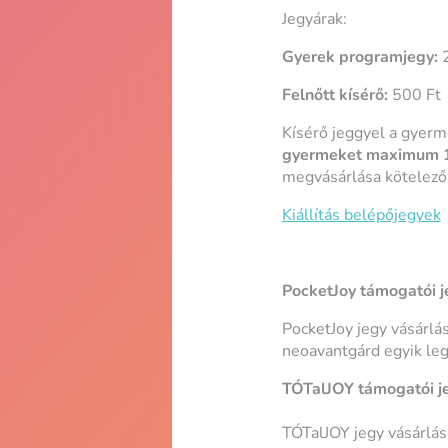
Jegyárak:
Gyerek programjegy:
2
Felnőtt kísérő:
500 Ft
Kísérő jeggyel a gyerme
gyermeket maximum 1 
megvásárlása kötelező
Kiállítás belépőjegyek
PocketJoy támogatói j
PocketJoy jegy vásárlá
neoavantgárd egyik leg
TÓTalJOY támogatói j
TÓTalJOY jegy vásárlás