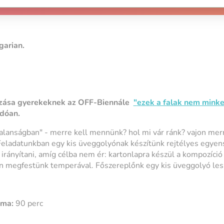
garian.
ozása gyerekeknek az OFF-Biennále
"
ezek a falak nem mink
ódóan.
alanságban" - merre kell mennünk? hol mi vár ránk? vajon mer
Feladatunkban egy kis üveggolyónak készítünk rejtélyes egyens
irányítani, amíg célba nem ér: kartonlapra készül a kompozíció
tán megfestünk temperával. Főszereplőnk egy kis üveggolyó les
ama:
90 perc