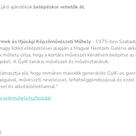
járó ajándékok
belépéskor vehetők át.
rmek és Ifjúsági Képzőművészeti Műhely
- 1975-ben Szabado
nagy Ildikó elképzelései alapján a Magyar Nemzeti Galéria akk
 A műhely célja, hogy a kortárs művészet kérdéseit beépítse az
geket. A GyIK tanárai művészek és művésztanárok.
támasztja alá, hogy immáron második generációs GyIK-os gy
ógiával, művészeti neveléssel, tehetséggondozással és ezze
sel és alkotáslélektannal."
.gyikmuhely.hu/fooldal
0