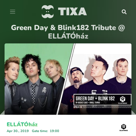
Green Day & Blink182 Tribute @
ELLÁTÓház
ELLÁTÓház
Apr 30., 2019
Gate time
:
19:00