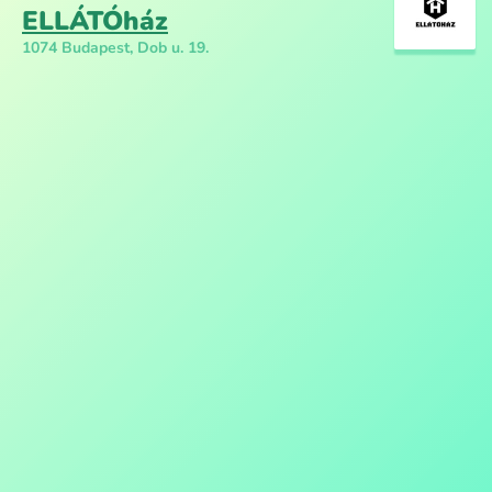
ELLÁTÓház
1074 Budapest, Dob u. 19.