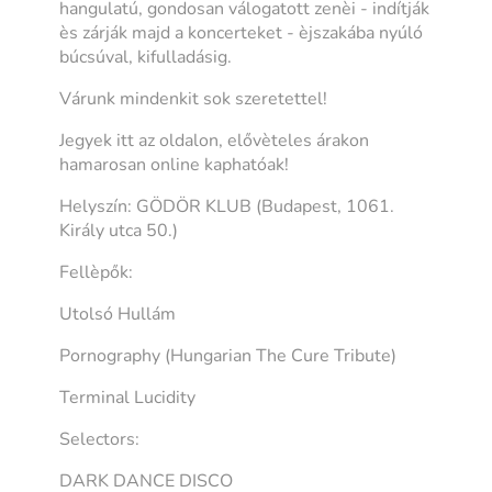
hangulatú, gondosan válogatott zenèi - indítják
ès zárják majd a koncerteket - èjszakába nyúló
búcsúval, kifulladásig.
Várunk mindenkit sok szeretettel!
Jegyek itt az oldalon, elővèteles árakon
hamarosan online kaphatóak!
Helyszín: GÖDÖR KLUB (Budapest, 1061.
Király utca 50.)
Fellèpők:
Utolsó Hullám
Pornography (Hungarian The Cure Tribute)
Terminal Lucidity
Selectors:
DARK DANCE DISCO