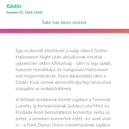
Gödör
October 31, 2025 19:00
Sale has been closed.
Egy esztendő elteltèvel a nagy sikerű Gothic
Halloween Night után aktuálisnak èreztük -
ugyanezen okból kifolyólag - idèn is egy újabb,
hasonló tematikájú, ès hangulatú Halloween
est megrendezèsèt. Ezen alkalomból idèn a
Gödör Klub remek atmoszfèrája fog helyszínül
szolgálni az èrdeklődőknek.
A fellèpő zenekarok között egyben a Terminal
Lucidity új formációjának (Juhász Lola Mitzi ès
Kisduda Árpi) bemutatkozó koncertje nyitja az
estet; a zenekari koncertek előtt -ès azok után
is - a Dark Dance Disco szelektorainak sajátos