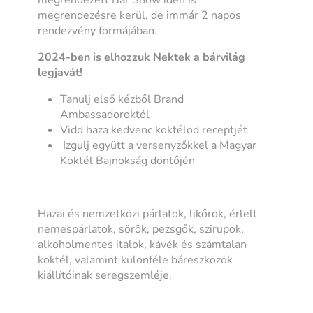
megrendezésre kerül, de immár 2 napos
rendezvény formájában.
2024-ben is elhozzuk Nektek a bárvilág
legjavát!
Tanulj első kézből Brand
Ambassadoroktól
Vidd haza kedvenc koktélod receptjét
Izgulj együtt a versenyzőkkel a Magyar
Koktél Bajnokság döntőjén
Hazai és nemzetközi párlatok, likőrök, érlelt
nemespárlatok, sörök, pezsgők, szirupok,
alkoholmentes italok, kávék és számtalan
koktél, valamint különféle báreszközök
kiállítóinak seregszemléje.