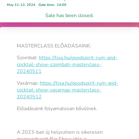
May 11-12, 2024
Gate time
:
14:00
Sale has been closed.
MASTERCLASS ELŐADÁSAINK:
Szombat:
https://tixa.hu/goodspirit-rum-and-
cocktail-show-szombati-masterclass-
20240511
Vasárnap:
https://tixa.hu/goodspirit-rum-and-
cocktail-show-vasarnap-masterclass-
20240512
Előadásaink folyamatosan bővülnek.
A 2023-ban új helyszínen is sikeresen
megrendezett Bar Show idén is