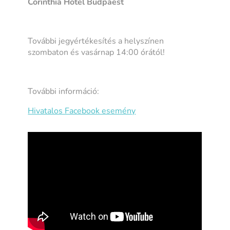
Corinthia Hotel Budpaest
További jegyértékesítés a helyszínen
szombaton és vasárnap 14:00 órától!
További információ:
Hivatalos Facebook esemény