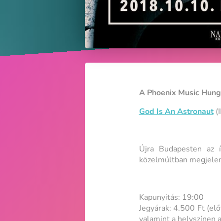
A Phoenix Music Hung
God Is An Astronaut
(I
Újra Budapesten az í
közelmúltban megjelent
Kapunyitás: 19:00
Jegyárak: 4.500 Ft (e
valamint a helyszínen a