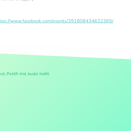
tps://www.facebook.com/events/391808434632365/
t, Petőfi-híd, budai hídfő