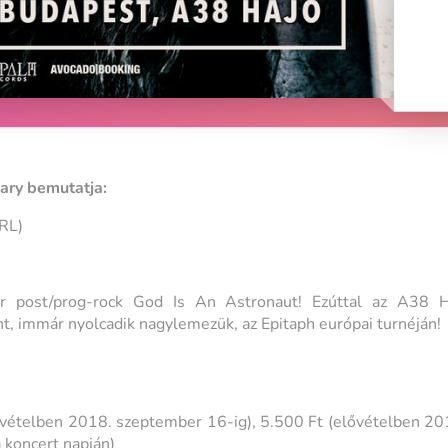
ary bemutatja:
RL)
r post/prog-rock God Is An Astronaut! Ezúttal az A38 H
, immár nyolcadik nagylemezük, az Epitaph európai turnéján!
lővételben 2018. szeptember 16-ig), 5.500 Ft (elővételben 20
 koncert napján)