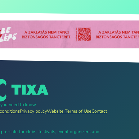
g you need to know
conditions
Privacy policy
Website Terms of Use
Contact
, pre-sale for clubs, festivals, event organizers and