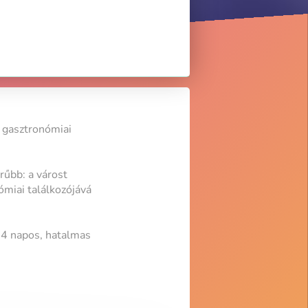
 gasztronómiai
űbb: a várost
ómiai találkozójává
 4 napos, hatalmas