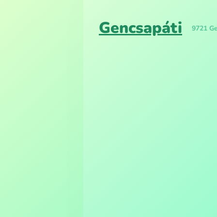
Gencsapáti
9721 Ge