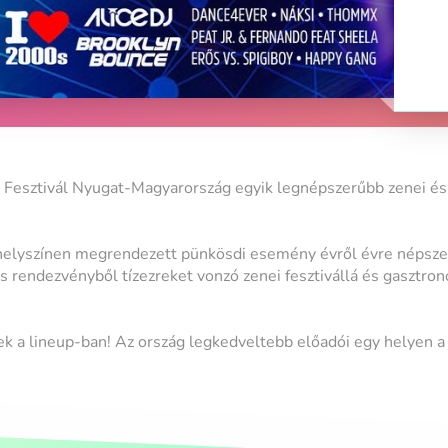
 Fesztivál Nyugat-Magyarország egyik legnépszerűbb zenei és
helyszínen megrendezett pünkösdi esemény évről évre népszer
s rendezvényből tízezreket vonzó zenei fesztivállá és gasztron
 a lineup-ban! Az ország legkedveltebb előadói egy helyen a