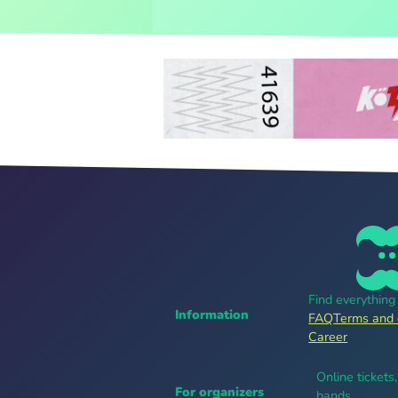
Find everythin
Information
FAQ
Terms and 
Career
Online tickets
For organizers
bands