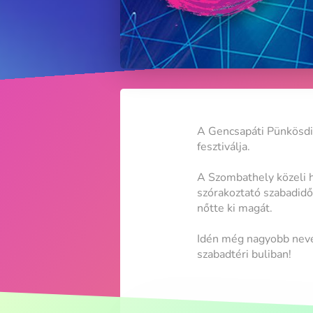
A Gencsapáti Pünkösdi
fesztiválja.
A Szombathely közeli 
szórakoztató szabadidő
nőtte ki magát.
Idén még nagyobb nevek
szabadtéri buliban!