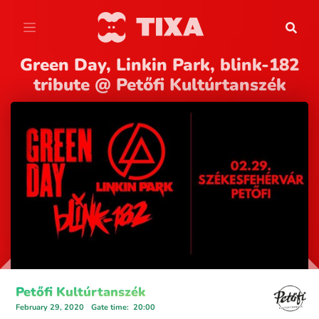
Green Day, Linkin Park, blink-182
tribute @ Petőfi Kultúrtanszék
Petőfi Kultúrtanszék
February 29, 2020
Gate time
:
20:00