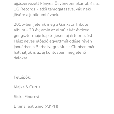
újjászervezett Fényes Ösvény zenekarral, és az
1G Records kiadói támogatásával vág neki
jövőre a jubileumi évnek.
2015-ben jelenik meg a Ganxsta Tribute
album - 20 év, amin az elmúlt két évtized
gengszterrapje kap teljesen új értelmezést.
Húsz neves előadó együttműködése révén
januárban a Barba Negra Music Clubban már
hallhatjuk is az új köntösben megjelenő
dalokat.
Fellépők:
Majka & Curtis
Siska Finuccsi
Brains feat Saiid (AKPH)