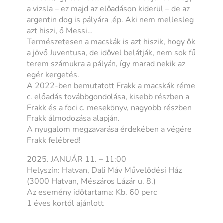
a vizsla – ez majd az előadáson kiderül – de az
argentin dog is pályára lép. Aki nem mellesleg
azt hiszi, ő Messi…
Természetesen a macskák is azt hiszik, hogy ők
a jövő Juventusa, de idővel belátják, nem sok fű
terem számukra a pályán, így marad nekik az
egér kergetés.
A 2022-ben bemutatott Frakk a macskák réme
c. előadás továbbgondolása, kisebb részben a
Frakk és a foci c. mesekönyv, nagyobb részben
Frakk álmodozása alapján.
A nyugalom megzavarása érdekében a végére
Frakk felébred!
2025. JANUÁR 11. – 11:00
Helyszín: Hatvan, Dali Máv Művelődési Ház
(3000 Hatvan, Mészáros Lázár u. 8.)
Az esemény időtartama: Kb. 60 perc
1 éves kortól ajánlott