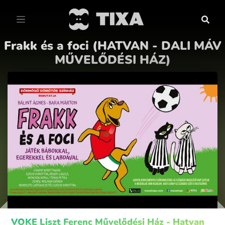
Frakk és a foci (HATVAN - DALI MÁV
MŰVELŐDÉSI HÁZ)
VOKE Liszt Ferenc Művelődési Ház - Hatvan