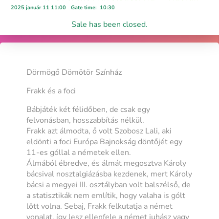
2025 január 11 11:00
Gate time
:
10:30
Sale has been closed.
Dörmögő Dömötör Színház
Frakk és a foci
Bábjáték két félidőben, de csak egy
felvonásban, hosszabbítás nélkül.
Frakk azt álmodta, ő volt Szobosz Lali, aki
eldönti a foci Európa Bajnokság döntőjét egy
11-es góllal a németek ellen.
Álmából ébredve, és álmát megosztva Károly
bácsival nosztalgiázásba kezdenek, mert Károly
bácsi a megyei III. osztályban volt balszélső, de
a statisztikák nem említik, hogy valaha is gólt
lőtt volna. Sebaj, Frakk felkutatja a német
vonalat, így lesz ellenfele a német juhász vagy