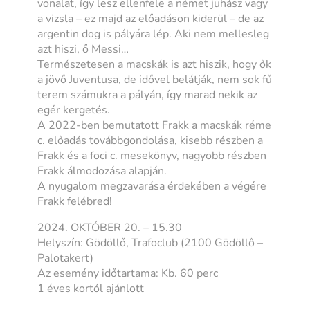
vonalat, így lesz ellenfele a német juhász vagy
a vizsla – ez majd az előadáson kiderül – de az
argentin dog is pályára lép. Aki nem mellesleg
azt hiszi, ő Messi…
Természetesen a macskák is azt hiszik, hogy ők
a jövő Juventusa, de idővel belátják, nem sok fű
terem számukra a pályán, így marad nekik az
egér kergetés.
A 2022-ben bemutatott Frakk a macskák réme
c. előadás továbbgondolása, kisebb részben a
Frakk és a foci c. mesekönyv, nagyobb részben
Frakk álmodozása alapján.
A nyugalom megzavarása érdekében a végére
Frakk felébred!
2024. OKTÓBER 20. – 15.30
Helyszín: Gödöllő, Trafoclub (2100 Gödöllő –
Palotakert)
Az esemény időtartama: Kb. 60 perc
1 éves kortól ajánlott