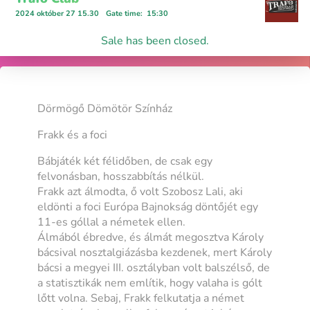
2024 október 27 15.30
Gate time
:
15:30
Sale has been closed.
Dörmögő Dömötör Színház
Frakk és a foci
Bábjáték két félidőben, de csak egy
felvonásban, hosszabbítás nélkül.
Frakk azt álmodta, ő volt Szobosz Lali, aki
eldönti a foci Európa Bajnokság döntőjét egy
11-es góllal a németek ellen.
Álmából ébredve, és álmát megosztva Károly
bácsival nosztalgiázásba kezdenek, mert Károly
bácsi a megyei III. osztályban volt balszélső, de
a statisztikák nem említik, hogy valaha is gólt
lőtt volna. Sebaj, Frakk felkutatja a német