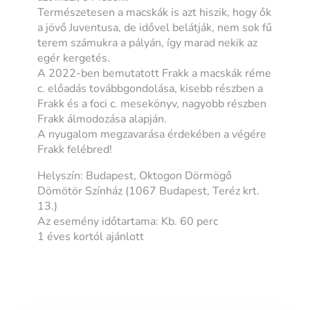
Természetesen a macskák is azt hiszik, hogy ők
a jövő Juventusa, de idővel belátják, nem sok fű
terem számukra a pályán, így marad nekik az
egér kergetés.
A 2022-ben bemutatott Frakk a macskák réme
c. előadás továbbgondolása, kisebb részben a
Frakk és a foci c. mesekönyv, nagyobb részben
Frakk álmodozása alapján.
A nyugalom megzavarása érdekében a végére
Frakk felébred!
Helyszín: Budapest, Oktogon Dörmögő
Dömötör Színház (1067 Budapest, Teréz krt.
13.)
Az esemény időtartama: Kb. 60 perc
1 éves kortól ajánlott