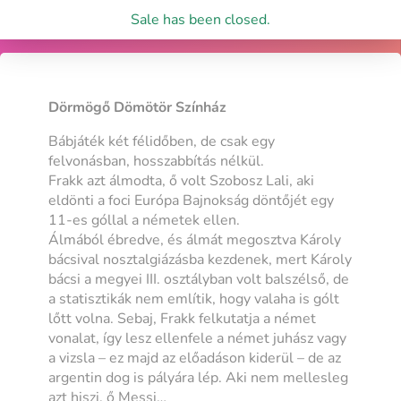
Sale has been closed.
Dörmögő Dömötör Színház
Bábjáték két félidőben, de csak egy
felvonásban, hosszabbítás nélkül.
Frakk azt álmodta, ő volt Szobosz Lali, aki
eldönti a foci Európa Bajnokság döntőjét egy
11-es góllal a németek ellen.
Álmából ébredve, és álmát megosztva Károly
bácsival nosztalgiázásba kezdenek, mert Károly
bácsi a megyei III. osztályban volt balszélső, de
a statisztikák nem említik, hogy valaha is gólt
lőtt volna. Sebaj, Frakk felkutatja a német
vonalat, így lesz ellenfele a német juhász vagy
a vizsla – ez majd az előadáson kiderül – de az
argentin dog is pályára lép. Aki nem mellesleg
azt hiszi, ő Messi…