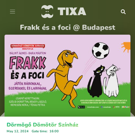
Frakk és a foci @ Budapest
Dörmögő Dömötör Színház
May 12, 2024
Gate time
:
16:00