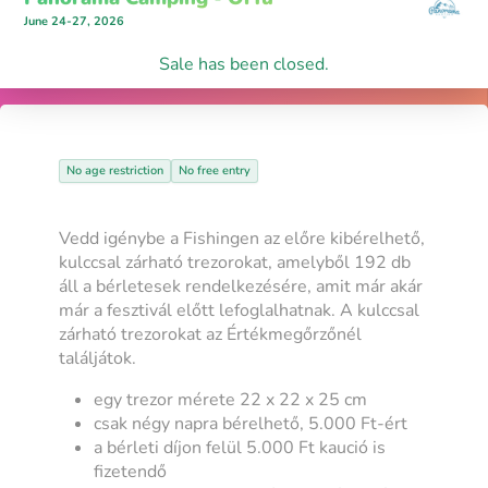
June 24-27, 2026
Sale has been closed.
No age restriction
No free entry
Vedd igénybe a Fishingen az előre kibérelhető,
kulccsal zárható trezorokat, amelyből 192 db
áll a bérletesek rendelkezésére, amit már akár
már a fesztivál előtt lefoglalhatnak. A kulccsal
zárható trezorokat az Értékmegőrzőnél
találjátok.
egy trezor mérete 22 x 22 x 25 cm
csak négy napra bérelhető, 5.000 Ft-ért
a bérleti díjon felül 5.000 Ft kaució is
fizetendő