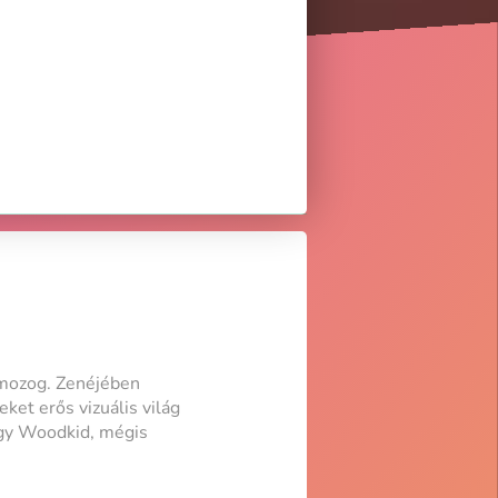
n mozog. Zenéjében
et erős vizuális világ
vagy Woodkid, mégis