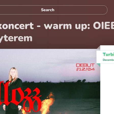
koncert - warm up: OIEE 
yterem
Turb
Decembe