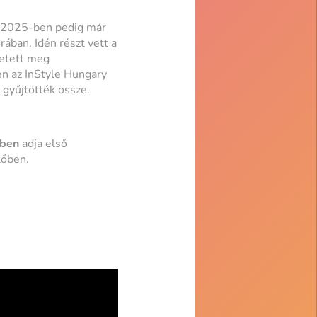
, 2025-ben pedig már
ában. Idén részt vett a
letett meg
en az InStyle Hungary
t gyűjtötték össze.
ében
adja első
lőben.