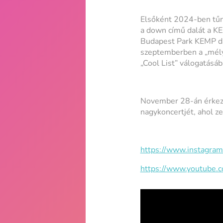
Elsőként 2024-ben tűn
a
down
című dalát a KE
Budapest Park KEMP dal
szeptemberben a „mély 
„Cool List” válogatásáb
November 28-án érkezi
nagykoncertjét, ahol ze
https://www.instagram.
https://www.youtube.c