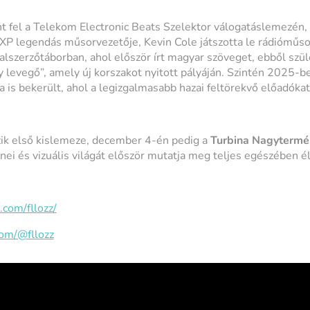
t fel a Telekom Electronic Beats Szelektor válogatáslemezén
XP legendás műsorvezetője, Kevin Cole játszotta le rádióműsor
szerzőtáborban, ahol először írt magyar szöveget, ebből szü
levegő”, amely új korszakot nyitott pályáján. Szintén 2025-b
a is bekerült, ahol a legizgalmasabb hazai feltörekvő előadóka
k első kislemeze, december 4-én pedig a
Turbina Nagyterm
nei és vizuális világát először mutatja meg teljes egészében é
com/fllozz/
om/@fllozz