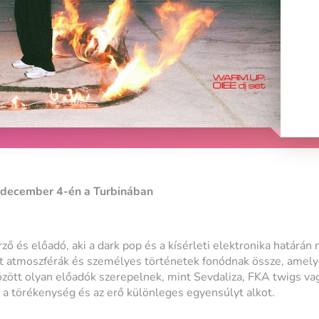
e december 4-én a Turbinában
rző és előadó, aki a dark pop és a kísérleti elektronika határá
t atmoszférák és személyes történetek fonódnak össze, amelyek
i között olyan előadók szerepelnek, mint Sevdaliza, FKA twigs 
ol a törékenység és az erő különleges egyensúlyt alkot.