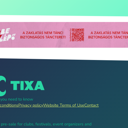
g you need to know
conditions
Privacy policy
Website Terms of Use
Contact
, pre-sale for clubs, festivals, event organizers and