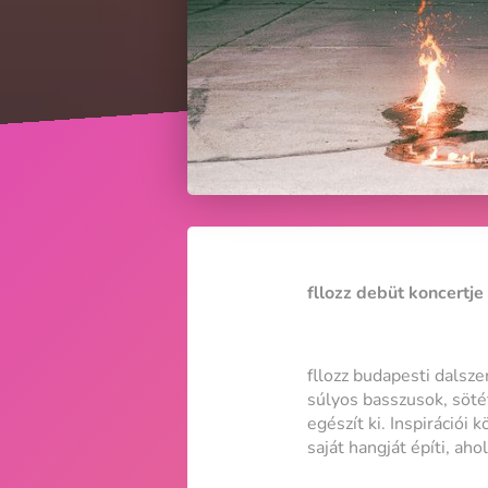
fllozz debüt koncertj
fllozz budapesti dalsze
súlyos basszusok, söté
egészít ki. Inspiráció
saját hangját építi, ah