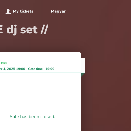
My tickets
Magyar
dj set //
ina
r 4, 2025 19:00
Gate time
:
19:00
Sale has been closed.