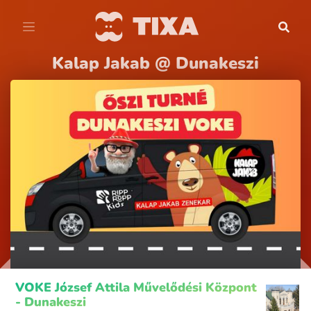
Kalap Jakab @ Dunakeszi
VOKE József Attila Művelődési Központ
- Dunakeszi