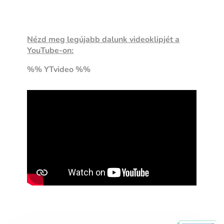
Nézd meg legújabb dalunk videoklipjét a
YouTube-on:
%% YTvideo %%