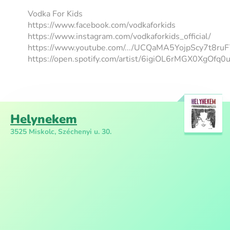
Vodka For Kids
https://www.facebook.com/vodkaforkids
https://www.instagram.com/vodkaforkids_official/
https://www.youtube.com/.../UCQaMA5YojpScy7t8ru
https://open.spotify.com/artist/6igiOL6rMGX0XgOfq0u
Helynekem
3525 Miskolc, Széchenyi u. 30.