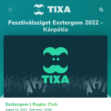
Fesztiválsziget Esztergom 2022 -
Kárpátia
Esztergom | Rugby Club
August 12, 2022
Gate time
:
19:00