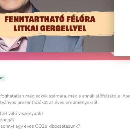
ry
foghatatlan még sokak számára, mégis annak előfeltétele, ho
átványos prezentációkat az éves eredményekről.
tel való viszonyunk?
ldoggá?
sonnyi egy éves CO2e kibocsátásunk?