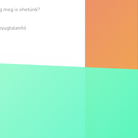
g meg is ehetünk?
nyugtalanító