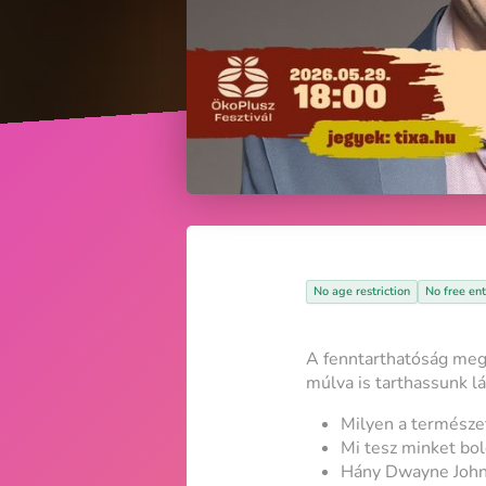
No age restriction
No free ent
A fenntarthatóság meg
múlva is tarthassunk l
Milyen a természet
Mi tesz minket bo
Hány Dwayne John