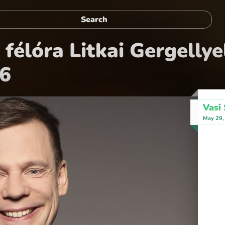
félóra Litkai Gergellye
26
Vasi
May 29,