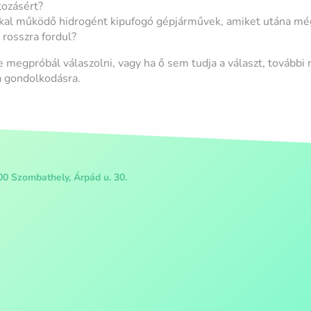
tozásért?
al működő hidrogént kipufogó gépjárművek, amiket utána mé
 rosszra fordul?
 megpróbál válaszolni, vagy ha ő sem tudja a választ, további 
a gondolkodásra.
00 Szombathely, Árpád u. 30.