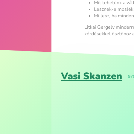
Mit tehetünk a vál
Lesznek-e moslékk
Mi lesz, ha minden
Litkai Gergely minderre
kérdésekkel ösztönöz 
Vasi Skanzen
97