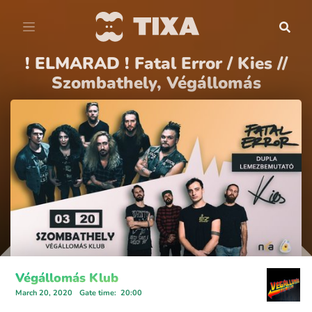
! ELMARAD ! Fatal Error / Kies //
Szombathely, Végállomás
Végállomás Klub
March 20, 2020
Gate time
:
20:00