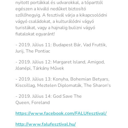
nyitott portákkal és udvarokkal, a tóparttól
egészen a kiváló nedűket biztosító
szőlőhegyig. A fesztivál várja a kikapcsolódni
vágyó családokat, a kulturálódni vágyó
turistákat, vagy a hajnalig bulizni vágyó
fiatalokat egyaránt!
- 2019. Július 11: Budapest Bár, Vad Fruttik,
Jurij, The Pontiac
- 2019. Július 12: Margaret Island, Amigod,
Jóanépi, Tárkány Művek
- 2019. Július 13: Konyha, Bohemian Betyars,
Kiscsillag, Meztelen Diplomaták, The Sharon's
- 2019. Július 14: God Save The
Queen, Foreland
https://www.facebook.com/FALUfesztival/
http://www.falufesztival.hu/