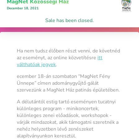
MagNet Közösségi Ház
December 18, 2021
Sale has been closed.
Ha nem tudsz élőben részt venni, de követnéd
az eseményt, az online közvetítésre
itt
válthatóak jegyek
.
ecember 18-án szombaton “MagNet Fény
Ünnepe” címen adománygyűjtő gálát
szervezünk a MagNet Ház patinás épületében.
A délutántól estig tartó eseményen tucatnyi
különleges program - minikoncertek,
különleges zenei előadások, workshopok -
várják mindazokat, akik támogatni szeretnék a
nehéz helyzetben lévő zenészeket
alapítványunkon keresztül.