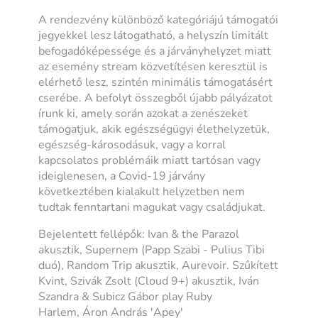
A rendezvény különböző kategóriájú támogatói
jegyekkel lesz látogatható, a helyszín limitált
befogadóképessége és a járványhelyzet miatt
az esemény stream közvetítésen keresztül is
elérhető lesz, szintén minimális támogatásért
cserébe. A befolyt összegből újabb pályázatot
írunk ki, amely során azokat a zenészeket
támogatjuk, akik egészségügyi élethelyzetük,
egészség-károsodásuk, vagy a korral
kapcsolatos problémáik miatt tartósan vagy
ideiglenesen, a Covid-19 járvány
következtében kialakult helyzetben nem
tudtak fenntartani magukat vagy családjukat.
Bejelentett fellépők: Ivan & the Parazol
akusztik, Supernem (Papp Szabi - Pulius Tibi
duó), Random Trip akusztik, Aurevoir. Szűkített
Kvint, Szivák Zsolt (Cloud 9+) akusztik, Iván
Szandra & Subicz Gábor play Ruby
Harlem, Áron András 'Apey'