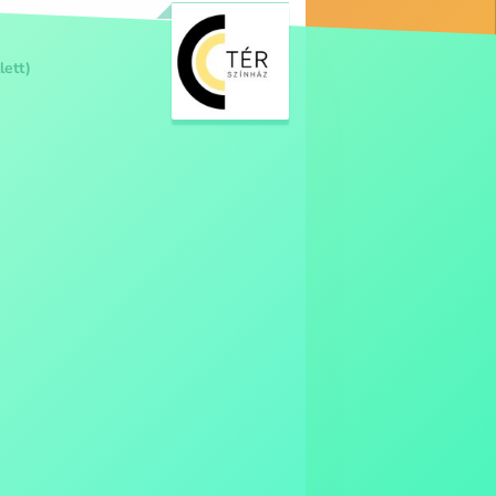
lett)