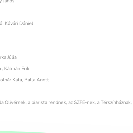
y János
ő: Kővári Dániel
ka Júlia
r, Kálmán Erik
lnár Kata, Balla Anett
a Olivérnek, a piarista rendnek, az SZFE-nek, a Térszínháznak