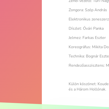
Zenei vezető: Túri-Nag
Zongora: Szép András
Elektronikus zeneszerz
Díszlet: Óvári Panka
Jelmez: Farkas Eszter
Koreográfus: Mikita Dor
Technika: Bognár Eszte
Rendezőasszisztens: Mo
Külön köszönet: Koudel
és a Három Hollónak.