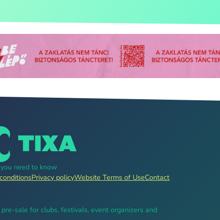
g you need to know
conditions
Privacy policy
Website Terms of Use
Contact
, pre-sale for clubs, festivals, event organizers and