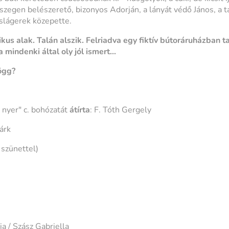
egen belészerető, bizonyos Adorján, a lányát védő János, a ta
slágerek közepette.
kus alak. Talán alszik. Felriadva egy fiktív bútoráruházban t
 mindenki által oly jól ismert...
ögg?
 nyer" c. bohózatát
átírta
: F. Tóth Gergely
árk
szünettel)
ia / Szász Gabriella