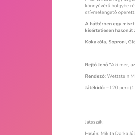
könnyűvérű hölgybe rész
szívmelengető operett
A háttérben egy miszti
kísértetiesen hasonlít a
Kokakóla, $oproni, Gl
Rejtő Jenő
"Aki mer, az
Rendező:
Wettstein M
Játékidő:
~120 perc (1 
Játsszák:
Helén
: Mikita Dorka Júl