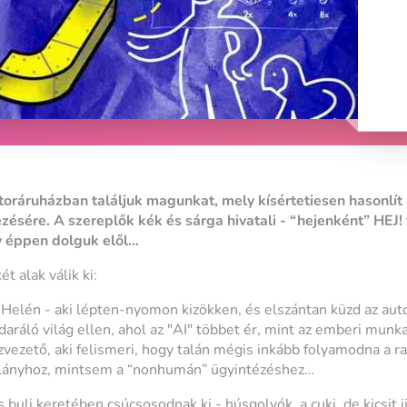
útoráruházban találjuk magunkat, mely kísértetiesen hasonlít a
ésére. A szereplők kék és sárga hivatali - “hejenként” HEJ! 
y éppen dolguk elől…
t alak válik ki:
 Helén - aki lépten-nyomon kizökken, és elszántan küzd az aut
aráló világ ellen, ahol az "AI" többet ér, mint az emberi munk
ázvezető, aki felismeri, hogy talán mégis inkább folyamodna a 
 lányhoz, mintsem a “nonhumán” ügyintézéshez…
buli keretében csúcsosodnak ki - húsgolyók, a cuki, de kicsit ij