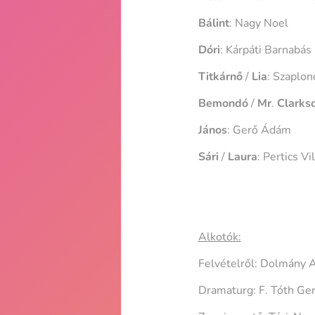
Bálint
: Nagy Noel
Dóri
: Kárpáti Barnabás
Titkárnő
/
Lia
: Szaplon
Bemondó
/
Mr
.
Clarks
János
: Gerő Ádám
Sári
/
Laura
: Pertics Vi
Alkotók:
Felvételről: Dolmány A
Dramaturg: F. Tóth Ge