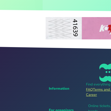
Find everythin
Information
FAQ
Terms and 
Career
Online tickets
For organizers
bands