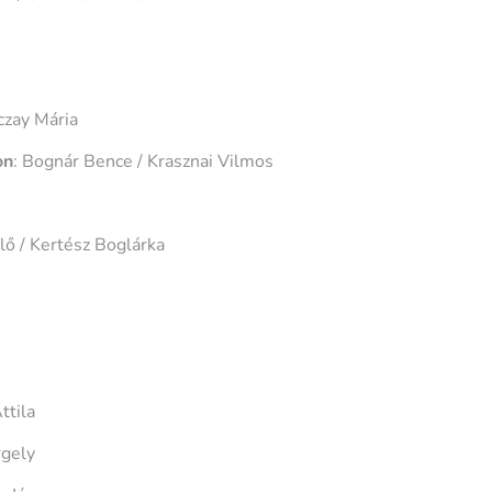
czay Mária
on
: Bognár Bence / Krasznai Vilmos
llő / Kertész Boglárka
ttila
rgely