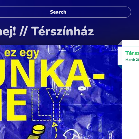
j! // Térszínház
Térs
March 2