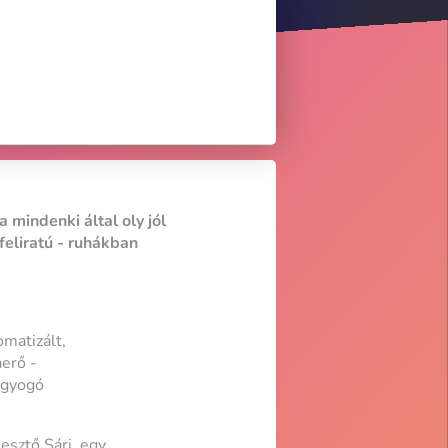
 mindenki által oly jól
feliratú - ruhákban
omatizált,
aerő -
ragyogó
esztő Sári, egy