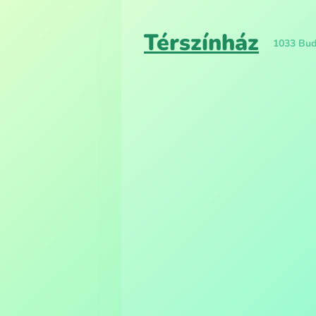
Térszínház
1033 Buda