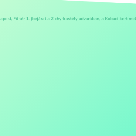
pest, Fő tér 1. (bejárat a Zichy-kastély udvarában, a Kobuci kert mel