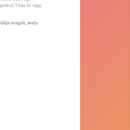
jtékzó Tilda és lágy,
alálja magát, mely