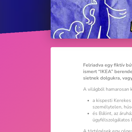
Felriadva egy fiktív b
ismert “IKEA” berendez
sietnek dolgukra, vag
A világból hamarosan ké
a kispesti Kerekes
személytelen, húsd
és Bálint, az áruh
ügyfélszolgálatos
A történések egy céges 