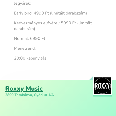
Jegyárak:
Early bird: 4990 Ft (limitált darabszám)
Kedvezményes elővétel: 5990 Ft (limitált
darabszám)
Normál: 6990 Ft
Menetrend:
20:00 kapunyitás
Roxxy Music
2800 Tatabánya, Győri út 1/A