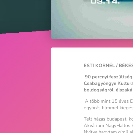
ESTI KORNÉL / BÉKÉ
90 percnyi feszültség
Csabagyöngye Kulturá
boldogságról, éjszakáró
A több mint 15 éves Es
egyórás filmmel kiegés
Telt házas budapesti ko
Akvárium NagyHallos ko
Nyitva hagytam című a