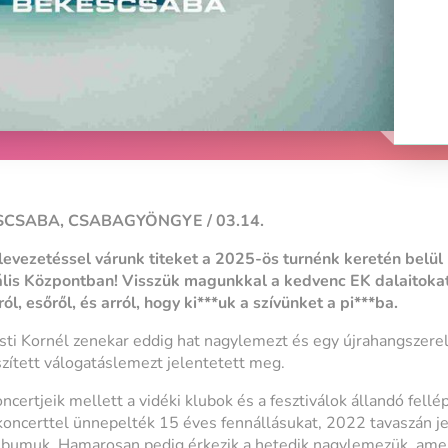
SCSABA, CSABAGYÖNGYE / 03.14.
levezetéssel várunk titeket a 2025-ös turnénk keretén belül
lis Központban! Visszük magunkkal a kedvenc EK dalaitokat
l, esőről, és arról, hogy ki***uk a szívünket a pi***ba.
ti Kornél zenekar eddig hat nagylemezt és egy újrahangszerel
zített válogatáslemezt jelentetett meg.
ncertjeik mellett a vidéki klubok és a fesztiválok állandó fell
ncerttel ünnepelték 15 éves fennállásukat, 2022 tavaszán je
lbumuk. Hamarosan pedig érkezik a hetedik nagylemezük, amely