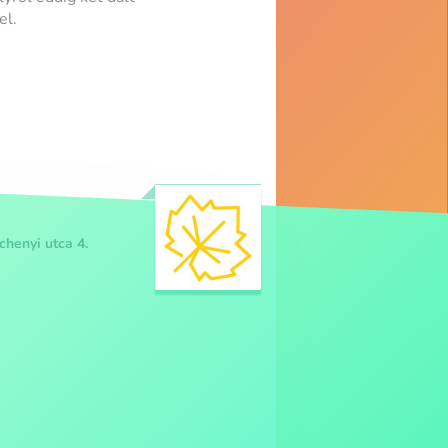
el.
henyi utca 4.