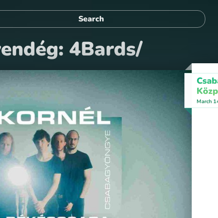
vendég: 4Bards/
Csab
Közp
March 1