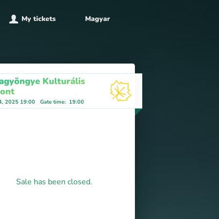
My tickets
Magyar
agyöngye Kulturális
ont
4, 2025 19:00
Gate time
:
19:00
Sale has been closed.