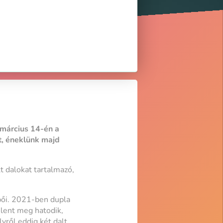
 március 14-én a
, éneklünk majd
t dalokat tartalmazó,
épői. 2021-ben dupla
lent meg hatodik,
ről eddig két dalt