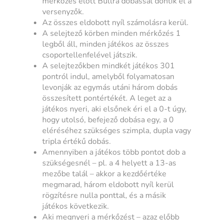
mérkőzés előtt Bullra dobással döntik el a
versenyzők.
Az összes eldobott nyíl számolásra kerül.
A selejtező körben minden mérkőzés 1
legből áll, minden játékos az összes
csoportellenfelével játszik.
A selejtezőkben mindkét játékos 301
pontról indul, amelyből folyamatosan
levonják az egymás utáni három dobás
összesített pontértékét. A leget az a
játékos nyeri, aki elsőnek éri el a 0-t úgy,
hogy utolsó, befejező dobása egy, a 0
eléréséhez szükséges szimpla, dupla vagy
tripla értékű dobás.
Amennyiben a játékos több pontot dob a
szükségesnél – pl. a 4 helyett a 13-as
mezőbe talál – akkor a kezdőértéke
megmarad, három eldobott nyíl kerül
rögzítésre nulla ponttal, és a másik
játékos következik.
Aki megnyeri a mérkőzést – azaz előbb