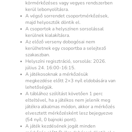
körmérkőzéses vagy vegyes rendszerben
kerül lebonyolításra.
A végső sorrendet csoportmérkőzések,
majd helyosztók döntik el.
A csoportok a helyszínen sorsolással
kerülnek kialakításra.
Az előző verseny dobogósai nem
kerülhetnek egy csoportba a selejtező
szakaszban.
Helyszíni regisztráció, sorsolás: 2026.
július 24. 16:00-16:15.
A játékosoknak a mérkőzésük
megkezdése előtt 2×3 nyíl eldobására van
lehetőségük.
A táblához szólítást követően 1 perc
elteltével, ha a játékos nem jelenik meg
játékra alkalmas módon, akkor a mérkőzés
elvesztett mérkőzésként lesz bejegyezve
(54 nyíl, 0 bajnoki pont).
A játék kezdésének jogát minden