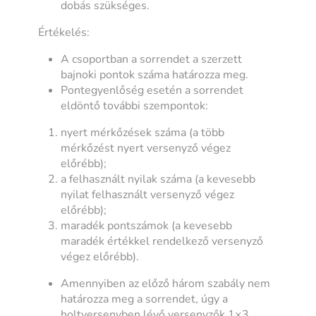
dobás szükséges.
Értékelés:
A csoportban a sorrendet a szerzett
bajnoki pontok száma határozza meg.
Pontegyenlőség esetén a sorrendet
eldöntő további szempontok:
nyert mérkőzések száma (a több
mérkőzést nyert versenyző végez
előrébb);
a felhasznált nyilak száma (a kevesebb
nyilat felhasznált versenyző végez
előrébb);
maradék pontszámok (a kevesebb
maradék értékkel rendelkező versenyző
végez előrébb).
Amennyiben az előző három szabály nem
határozza meg a sorrendet, úgy a
holtversenyben lévő versenyzők 1×3