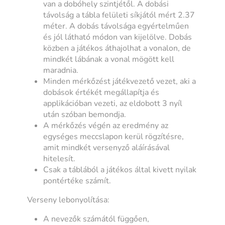
van a dobóhely szintjétől. A dobási
távolság a tábla felületi síkjától mért 2.37
méter. A dobás távolsága egyértelműen
és jól látható módon van kijelölve. Dobás
közben a játékos áthajolhat a vonalon, de
mindkét lábának a vonal mögött kell
maradnia.
Minden mérkőzést játékvezető vezet, aki a
dobások értékét megállapítja és
applikációban vezeti, az eldobott 3 nyíl
után szóban bemondja.
A mérkőzés végén az eredmény az
egységes meccslapon kerül rögzítésre,
amit mindkét versenyző aláírásával
hitelesít.
Csak a táblából a játékos által kivett nyilak
pontértéke számít.
Verseny lebonyolítása:
A nevezők számától függően,