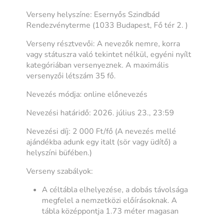
Verseny helyszíne: Esernyős Szindbád
Rendezvényterme (1033 Budapest, Fő tér 2. )
Verseny résztvevői: A nevezők nemre, korra
vagy státuszra való tekintet nélkül, egyéni nyílt
kategóriában versenyeznek. A maximális
versenyzői létszám 35 fő.
Nevezés módja: online előnevezés
Nevezési határidő: 2026. július 23., 23:59
Nevezési díj: 2 000 Ft/fő (A nevezés mellé
ajándékba adunk egy italt (sör vagy üdítő) a
helyszíni büfében.)
Verseny szabályok:
A céltábla elhelyezése, a dobás távolsága
megfelel a nemzetközi előírásoknak. A
tábla középpontja 1.73 méter magasan