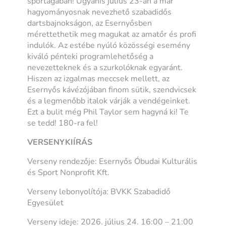
sportágában! Ugyanis július 23-án a már
hagyományosnak nevezhető szabadidős
dartsbajnokságon, az Esernyősben
mérettethetik meg magukat az amatőr és profi
indulók. Az estébe nyúló közösségi esemény
kiváló pénteki programlehetőség a
nevezetteknek és a szurkolóknak egyaránt.
Hiszen az izgalmas meccsek mellett, az
Esernyős kávézójában finom sütik, szendvicsek
és a legmenőbb italok várják a vendégeinket.
Ezt a bulit még Phil Taylor sem hagyná ki! Te
se tedd! 180-ra fel!
VERSENYKIÍRÁS
Verseny rendezője: Esernyős Óbudai Kulturális
és Sport Nonprofit Kft.
Verseny lebonyolítója: BVKK Szabadidő
Egyesület
Verseny ideje: 2026. július 24. 16:00 – 21:00