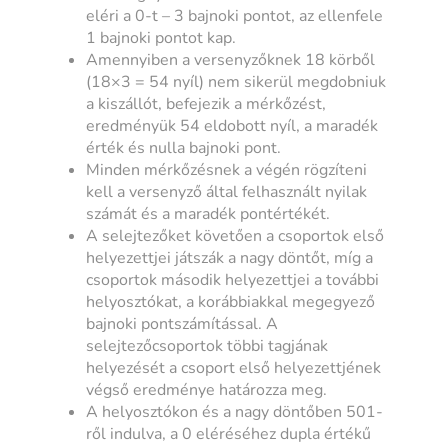
eléri a 0-t – 3 bajnoki pontot, az ellenfele
1 bajnoki pontot kap.
Amennyiben a versenyzőknek 18 körből
(18×3 = 54 nyíl) nem sikerül megdobniuk
a kiszállót, befejezik a mérkőzést,
eredményük 54 eldobott nyíl, a maradék
érték és nulla bajnoki pont.
Minden mérkőzésnek a végén rögzíteni
kell a versenyző által felhasznált nyilak
számát és a maradék pontértékét.
A selejtezőket követően a csoportok első
helyezettjei játszák a nagy döntőt, míg a
csoportok második helyezettjei a további
helyosztókat, a korábbiakkal megegyező
bajnoki pontszámítással. A
selejtezőcsoportok többi tagjának
helyezését a csoport első helyezettjének
végső eredménye határozza meg.
A helyosztókon és a nagy döntőben 501-
ről indulva, a 0 eléréséhez dupla értékű