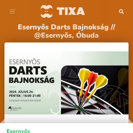
Esernyős Darts Bajnokság //
@Esernyős, Óbuda
Esernyős