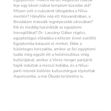
feje egy távoli núbiai templom küszöbe alá?
Milyen volt a császárok látogatása a Nílus
mentén? Hányféle nép élt Alexandriában, a
Birodalom második legnépesebb városában?
Kik és meddig használták az egyiptomi
hieroglifákat? Dr. Lassányi Gábor régész,
egyiptológus előadása a kétezer évvel ezelőtti
Egyiptomba kalauzol el minket. Ebbe a
különleges korszakba, amikor az ősi egyiptomi
tudás még együtt élt a hellénisztikus világ
kultúrájával; amikor a Vörös-tenger partjáról
hajók indultak a messzi Indiába, és a Nílus-
parti istenek különös kultusztárgyai eljutottak
Aquincumba, a mai Óbuda területére is.