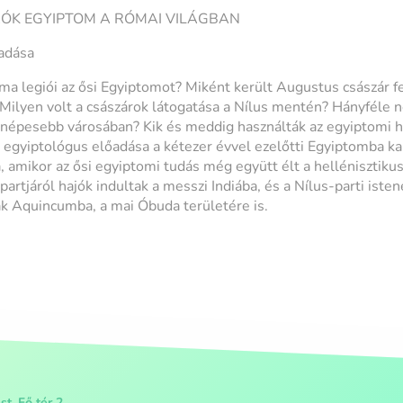
ÓK EGYIPTOM A RÓMAI VILÁGBAN
adása
a legiói az ősi Egyiptomot? Miként került Augustus császár fej
ilyen volt a császárok látogatása a Nílus mentén? Hányféle n
épesebb városában? Kik és meddig használták az egyiptomi hi
 egyiptológus előadása a kétezer évvel ezelőtti Egyiptomba ka
 amikor az ősi egyiptomi tudás még együtt élt a hellénisztikus 
artjáról hajók indultak a messzi Indiába, és a Nílus-parti iste
tak Aquincumba, a mai Óbuda területére is.
t, Fő tér 2.