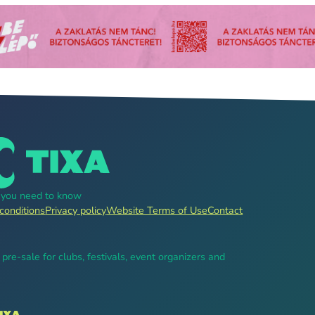
g you need to know
conditions
Privacy policy
Website Terms of Use
Contact
, pre-sale for clubs, festivals, event organizers and