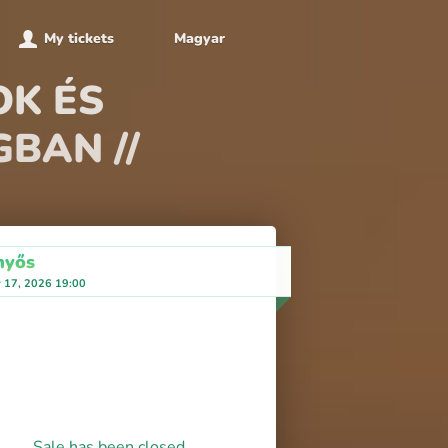
My tickets
Magyar
OK ÉS
BAN //
nyős
y 17, 2026 19:00
Sale has been closed.