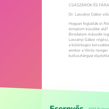
CSÁSZÁROK ÉS FÁRA
Dr. Lassányi Gábor elő
Hogyan foglalták el Róm
templom küszöbe alá? M
Birodalom második legn
Lassányi Gábor régész,
a különleges korszakba,
amikor a Vörös-tenger p
kultusztárgyai eljutot
Esernyős
1033 Budapes