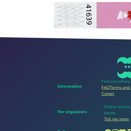
Find everythin
Information
FAQ
Terms and 
Career
Online tickets
For organizers
bands
Tell me more