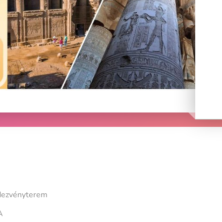
ndezvényterem
A