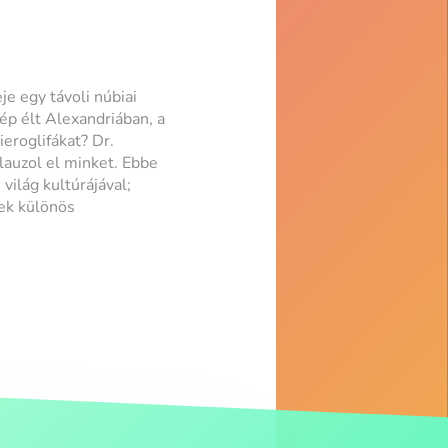
e egy távoli núbiai
ép élt Alexandriában, a
eroglifákat? Dr.
lauzol el minket. Ebbe
világ kultúrájával;
nek különös