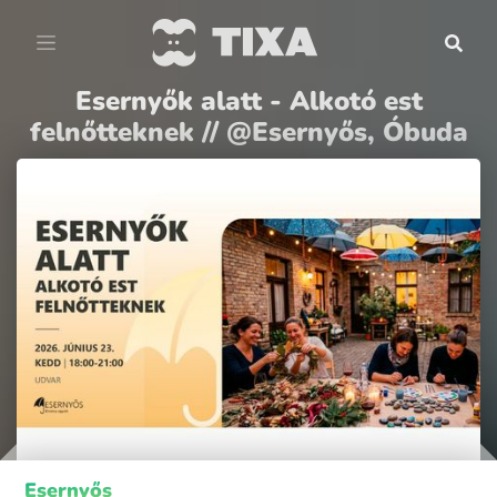
Esernyők alatt - Alkotó est
felnőtteknek // @Esernyős, Óbuda
Esernyős