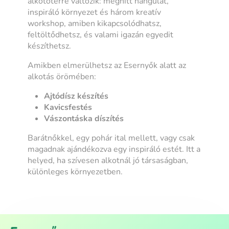
alkotótérré változik: meghitt hangulat,
inspiráló környezet és három kreatív
workshop, amiben kikapcsolódhatsz,
feltöltődhetsz, és valami igazán egyedit
készíthetsz.
Amikben elmerülhetsz az Esernyők alatt az
alkotás örömében:
Ajtódísz készítés
Kavicsfestés
Vászontáska díszítés
Barátnőkkel, egy pohár ital mellett, vagy csak
magadnak ajándékozva egy inspiráló estét. Itt a
helyed, ha szívesen alkotnál jó társaságban,
különleges környezetben.