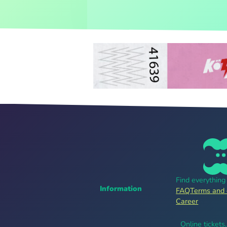
Find everythin
Information
FAQ
Terms and 
Career
Online tickets