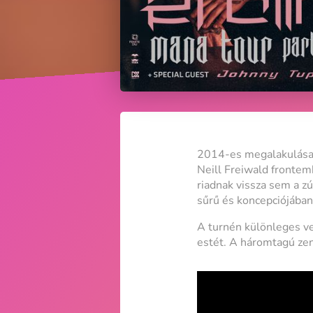
2014-es megalakulása ó
Neill Freiwald fronte
riadnak vissza sem a z
sűrű és koncepciójában 
A turnén különleges ve
estét. A háromtagú zene