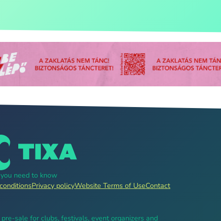
g you need to know
conditions
Privacy policy
Website Terms of Use
Contact
, pre-sale for clubs, festivals, event organizers and