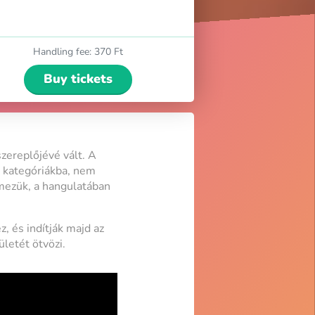
Handling fee
:
370 Ft
Buy tickets
zereplőjévé vált. A
 kategóriákba, nem
emezük, a hangulatában
, és indítják majd az
ületét ötvözi.