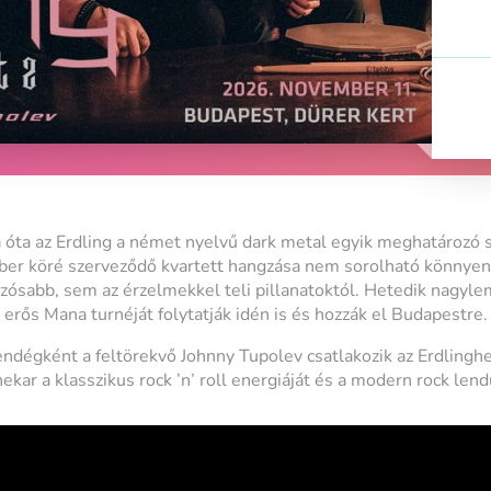
ta az Erdling a német nyelvű dark metal egyik meghatározó s
mber köré szerveződő kvartett hangzása nem sorolható könnyen
úzósabb, sem az érzelmekkel teli pillanatoktól. Hetedik nagyl
erős Mana turnéját folytatják idén is és hozzák el Budapestre.
ndégként a feltörekvő Johnny Tupolev csatlakozik az Erdlinghez
kar a klasszikus rock ’n’ roll energiáját és a modern rock lend