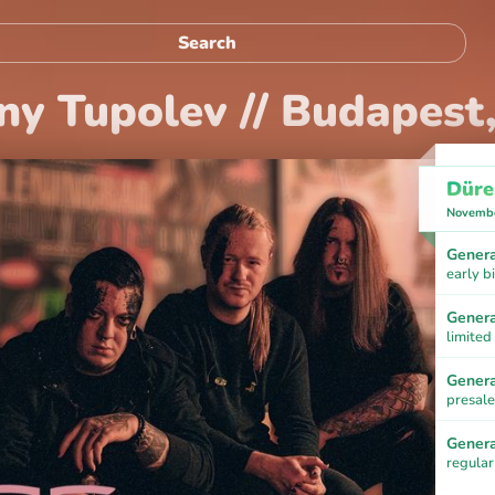
ny Tupolev // Budapest
Düre
Novembe
Genera
early b
Genera
limited
Genera
presale
Genera
regular