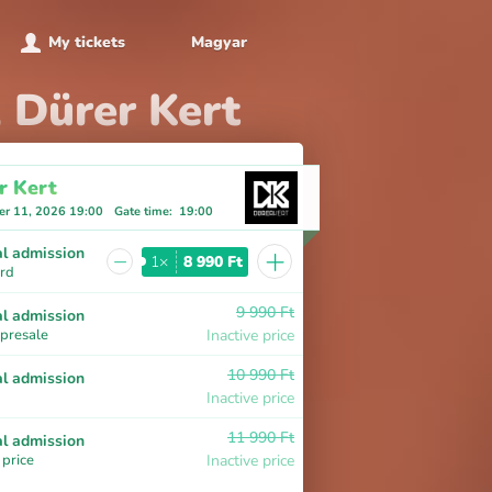
My tickets
Magyar
, Dürer Kert
r Kert
r 11, 2026 19:00
Gate time
:
19:00
+
l admission
−
1×
8 990 Ft
ird
9 990 Ft
l admission
 presale
Inactive price
10 990 Ft
l admission
Inactive price
11 990 Ft
l admission
 price
Inactive price