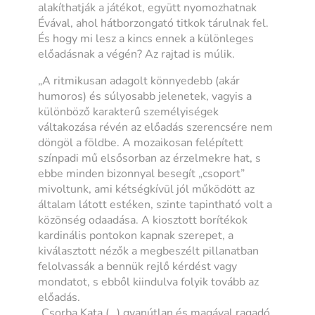
alakíthatják a játékot, együtt nyomozhatnak
Évával, ahol hátborzongató titkok tárulnak fel.
És hogy mi lesz a kincs ennek a különleges
előadásnak a végén? Az rajtad is múlik.
„A ritmikusan adagolt könnyedebb (akár
humoros) és súlyosabb jelenetek, vagyis a
különböző karakterű személyiségek
váltakozása révén az előadás szerencsére nem
döngöl a földbe. A mozaikosan felépített
színpadi mű elsősorban az érzelmekre hat, s
ebbe minden bizonnyal besegít „csoport”
mivoltunk, ami kétségkívül jól működött az
általam látott estéken, szinte tapintható volt a
közönség odaadása. A kiosztott borítékok
kardinális pontokon kapnak szerepet, a
kiválasztott nézők a megbeszélt pillanatban
felolvassák a bennük rejlő kérdést vagy
mondatot, s ebből kiindulva folyik tovább az
előadás.
„Csorba Kata (…) gyanútlan és magával ragadó,