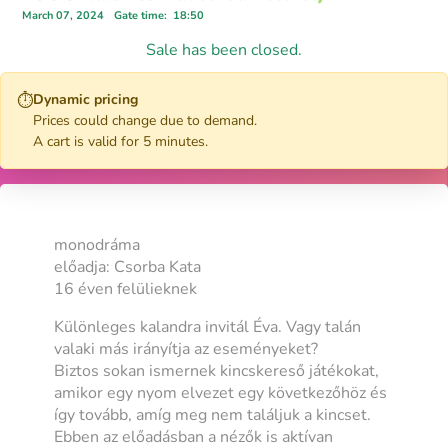
March 07, 2024
Gate time
:
18:50
Sale has been closed.
⏱
Dynamic pricing
Prices could change due to demand.
A cart is valid for 5 minutes.
monodráma
előadja: Csorba Kata
16 éven felülieknek
Különleges kalandra invitál Éva. Vagy talán
valaki más irányítja az eseményeket?
Biztos sokan ismernek kincskereső játékokat,
amikor egy nyom elvezet egy következőhöz és
így tovább, amíg meg nem találjuk a kincset.
Ebben az előadásban a nézők is aktívan