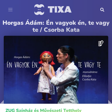
Horgas Ádám: Én vagyok én, te vagy
te / Csorba Kata
ZUG Színház és Művészeti Tetthely