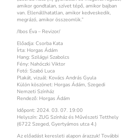
amikor gondtalan, szívet tépő, amikor bajban
van. Ellenállhatatlan, amikor kedveskedik,
megrázó, amikor összeomlik.”
/Ibos Éva – Revizor/
Előadja: Csorba Kata
Írta: Horgas Ádám
Hang: Szilágyi Szabolcs
Fény: Nahóczki Viktor
Fotó: Szabó Luca
Plakát, vizuál: Kovács András Gyula
Külön köszönet: Horgas Ádám, Szegedi
Nemzeti Színház
Rendező: Horgas Ádám
Időpont: 2024. 03. 07. 19:00
Helyszín: ZUG Színház és Művészeti Tetthely
(6722 Szeged, Gyertyámos utca 4.)
Az előadást keresleti alapon árazzuk! További