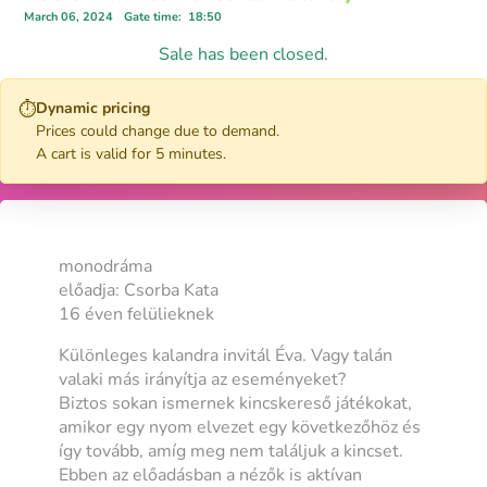
March 06, 2024
Gate time
:
18:50
Sale has been closed.
⏱
Dynamic pricing
Prices could change due to demand.
A cart is valid for 5 minutes.
monodráma
előadja: Csorba Kata
16 éven felülieknek
Különleges kalandra invitál Éva. Vagy talán
valaki más irányítja az eseményeket?
Biztos sokan ismernek kincskereső játékokat,
amikor egy nyom elvezet egy következőhöz és
így tovább, amíg meg nem találjuk a kincset.
Ebben az előadásban a nézők is aktívan