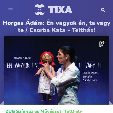
Horgas Ádám: Én vagyok én, te vagy
te / Csorba Kata - Teltház!
ZUG Színház és Művészeti Tetthely