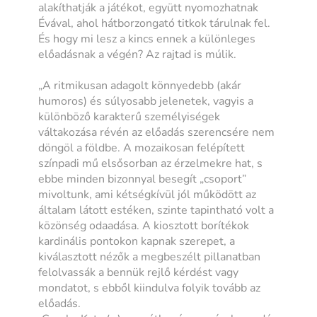
alakíthatják a játékot, együtt nyomozhatnak
Évával, ahol hátborzongató titkok tárulnak fel.
És hogy mi lesz a kincs ennek a különleges
előadásnak a végén? Az rajtad is múlik.
„A ritmikusan adagolt könnyedebb (akár
humoros) és súlyosabb jelenetek, vagyis a
különböző karakterű személyiségek
váltakozása révén az előadás szerencsére nem
döngöl a földbe. A mozaikosan felépített
színpadi mű elsősorban az érzelmekre hat, s
ebbe minden bizonnyal besegít „csoport”
mivoltunk, ami kétségkívül jól működött az
általam látott estéken, szinte tapintható volt a
közönség odaadása. A kiosztott borítékok
kardinális pontokon kapnak szerepet, a
kiválasztott nézők a megbeszélt pillanatban
felolvassák a bennük rejlő kérdést vagy
mondatot, s ebből kiindulva folyik tovább az
előadás.