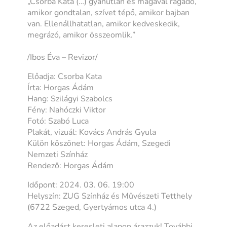
„Csorba Kata (…) gyanútlan és magával ragadó,
amikor gondtalan, szívet tépő, amikor bajban
van. Ellenállhatatlan, amikor kedveskedik,
megrázó, amikor összeomlik.”
/Ibos Éva – Revizor/
Előadja: Csorba Kata
Írta: Horgas Ádám
Hang: Szilágyi Szabolcs
Fény: Nahóczki Viktor
Fotó: Szabó Luca
Plakát, vizuál: Kovács András Gyula
Külön köszönet: Horgas Ádám, Szegedi
Nemzeti Színház
Rendező: Horgas Ádám
Időpont: 2024. 03. 06. 19:00
Helyszín: ZUG Színház és Művészeti Tetthely
(6722 Szeged, Gyertyámos utca 4.)
Az előadást keresleti alapon árazzuk! További